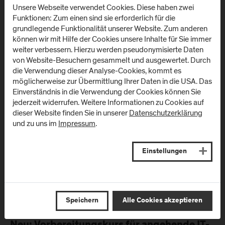
Unsere Webseite verwendet Cookies. Diese haben zwei
(Holztechnologie & Holzbau) hat eine Initiative ins Leben
Funktionen: Zum einen sind sie erforderlich für die
gerufen: Dabei geht es darum auf "sportliche" Art Spenden für
grundlegende Funktionalität unserer Website. Zum anderen
die Menschen in der Ukraine zu sammeln. Das Geld soll später
können wir mit Hilfe der Cookies unsere Inhalte für Sie immer
Studierende in der Ukraine unterstützen.
weiter verbessern. Hierzu werden pseudonymisierte Daten
von Website-Besuchern gesammelt und ausgewertet. Durch
die Verwendung dieser Analyse-Cookies, kommt es
möglicherweise zur Übermittlung Ihrer Daten in die USA. Das
Einverständnis in die Verwendung der Cookies können Sie
jederzeit widerrufen. Weitere Informationen zu Cookies auf
dieser Website finden Sie in unserer
Datenschutzerklärung
und zu uns im
Impressum
.
Einstellungen
Speichern
Alle Cookies akzeptieren
21. April 2022