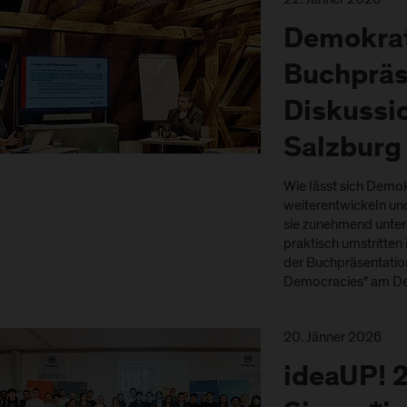
Demokrat
Buchpräs
Diskussio
Salzburg
Wie lässt sich Demok
weiterentwickeln und 
sie zunehmend unter 
praktisch umstritten
der Buchpräsentation
Democracies" am D
20. Jänner 2026
ideaUP! 