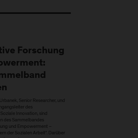
tive Forschung
owerment:
ammelband
en
Urbanek, Senior Researcher, und
ngangsleiter des
oziale Innovation, sind
en des Sammelbandes
schung und Empowerment –
rn der Sozialen Arbeit“. Darüber