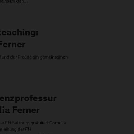
emeinsam den…
teaching:
Ferner
KI und der Freude am gemeinsamen
tenzprofessur
lia Ferner
r FH Salzburg gratuliert Cornelia
Verleihung der FH