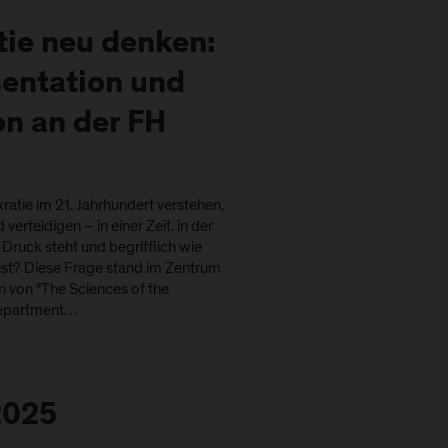
ie neu denken:
entation und
n an der FH
ratie im 21. Jahrhundert verstehen,
verteidigen – in einer Zeit, in der
Druck steht und begrifflich wie
 ist? Diese Frage stand im Zentrum
 von "The Sciences of the
epartment…
2025