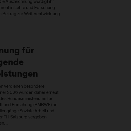
Die Auszeichnung würdigt ihr
ment in Lehre und Forschung
n Beitrag zur Weiterentwicklung
nung für
gende
eistungen
en verdienen besondere
ner 2026 wurden daher erneut
 des Bundesministeriums für
aft und Forschung (BMBWF) an
diengänge Soziale Arbeit und
er FH Salzburg vergeben.
den…