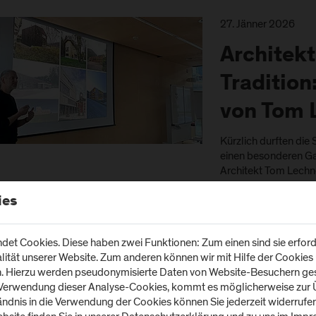
27. Jänner 2026
Architekt
Tradition
von Tom 
Kürzlich durften di
einen besonderen Ga
Architekt Tom Lechn
praxisnahen Vortrag 
Holzbauprojekte sein
ies
Altenmarkt. Auf Ein
et Cookies. Diese haben zwei Funktionen: Zum einen sind sie erforde
tät unserer Website. Zum anderen können wir mit Hilfe der Cookies u
27. Jänner 2026
n. Hierzu werden pseudonymisierte Daten von Website-Besuchern g
 Verwendung dieser Analyse-Cookies, kommt es möglicherweise zur Ü
Exkursion
tändnis in die Verwendung der Cookies können Sie jederzeit widerrufe