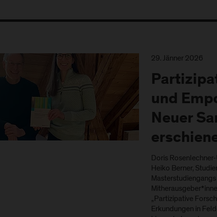
29. Jänner 2026
Partizipa
und Emp
Neuer S
erschien
Doris Rosenlechner-
Heiko Berner, Studie
Masterstudiengangs S
Mitherausgeber*inn
„Partizipative For
Erkundungen in Felde