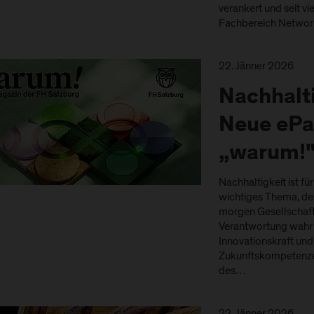
verankert und seit vi
Fachbereich Network
22. Jänner 2026
Nachhalti
Neue ePa
„warum!
Nachhaltigkeit ist f
wichtiges Thema, den
morgen Gesellschaft
Verantwortung wahr u
Innovationskraft und
Zukunftskompetenzen
des…
22. Jänner 2026