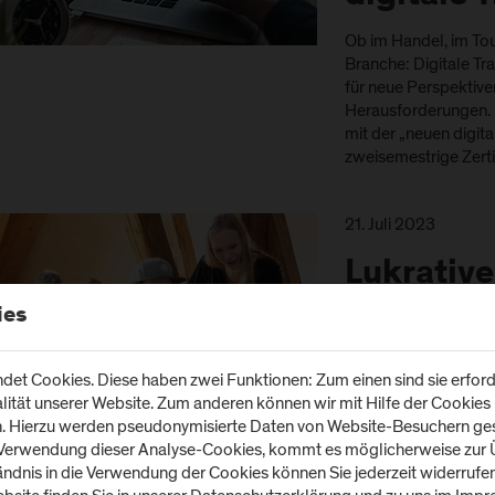
Ob im Handel, im Tour
Branche: Digitale Tr
für neue Perspektive
Herausforderungen. 
mit der „neuen digit
zweisemestrige Zert
21. Juli 2023
Lukrative 
Studiena
ies
Umfragen bestätigen
et Cookies. Diese haben zwei Funktionen: Zum einen sind sie erforde
beste Zukunftschanc
tät unserer Website. Zum anderen können wir mit Hilfe der Cookies u
bietet nicht nur viel
n. Hierzu werden pseudonymisierte Daten von Website-Besuchern g
sondern zeigt sich 
 Verwendung dieser Analyse-Cookies, kommt es möglicherweise zur Ü
attraktiv. Salzburge
tändnis in die Verwendung der Cookies können Sie jederzeit widerrufe
Anreize: Sie überne