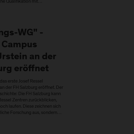
he Qualifikation mit…
ngs-WG" -
h Campus
rstein an der
rg eröffnet
das erste Josef Ressel
n der FH Salzburg eröffnet. Der
eschichte: Die FH Salzburg kann
 Ressel Zentren zurückblicken,
och laufen. Diese zeichnen sich
ltliche Forschung aus, sondern…