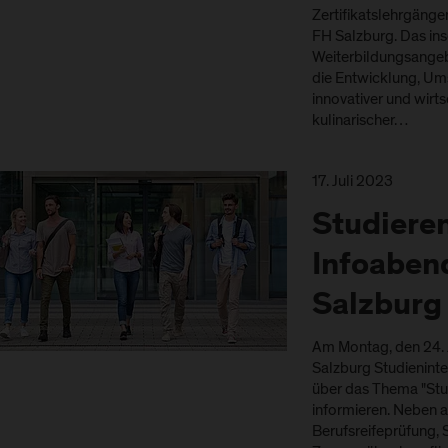
Zertifikatslehrgänge
FH Salzburg. Das in
Weiterbildungsangebot
die Entwicklung, U
innovativer und wirts
kulinarischer…
17. Juli 2023
Studiere
Infoaben
Salzburg
Am Montag, den 24. J
Salzburg Studieninter
über das Thema "Stu
informieren. Neben 
Berufsreifeprüfung,