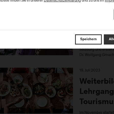
bsite finden Sie in unserer
Datenschutzerklärung
und zu uns im
Impr
21. Juli 2023
Die FH Sa
um Dr. W
Speichern
All
Einer der treibenden
Salzburg und erster 
Dr. Wolfgang Gmachl
19. Juli 2023
Weiterbi
Lehrgang
Tourismu
Im November startet 