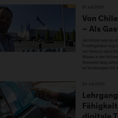
31. Juli 2023
Von Chil
– Als Gas
Jan Köster war ein e
Forstingenieur zog mi
von Temuco nach Sa
Wissen in der Holzve
Semester lang nahm 
an Vorlesungen teil,
24. Juli 2023
Lehrgang
Fähigkeit
digitale 