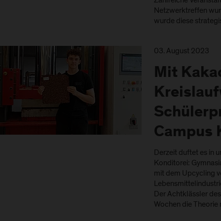
Zahlreiche Veransta
Netzwerktreffen wur
wurde diese strategi
03. August 2023
Mit Kaka
Kreislauf
Schülerp
Campus 
Derzeit duftet es in 
Konditorei: Gymnasia
mit dem Upcycling v
Lebensmittelindustr
Der Achtklässler des
Wochen die Theorie 