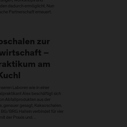
ltungen, Workshops und
den dadurch ermöglicht. Nun
sche Partnerschaft erneuert.
oschalen zur
wirtschaft –
raktikum am
Kuchl
unseren Laboren wie in einer
lpraktikant Alex beschäftigt sich
on Abfallprodukten aus der
ie, genauer gesagt, Kakaoschalen.
 BG/BRG Hallein verbindet für vier
mit der Praxis und…