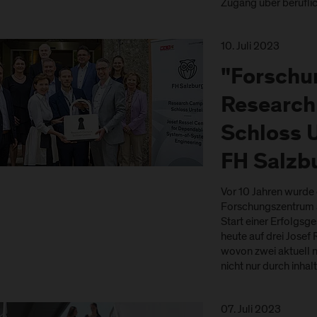
Zugang über beruflic
10. Juli 2023
"Forschu
Researc
Schloss U
FH Salzbu
Vor 10 Jahren wurde 
Forschungszentrum a
Start einer Erfolgsg
heute auf drei Josef
wovon zwei aktuell n
nicht nur durch inha
07. Juli 2023