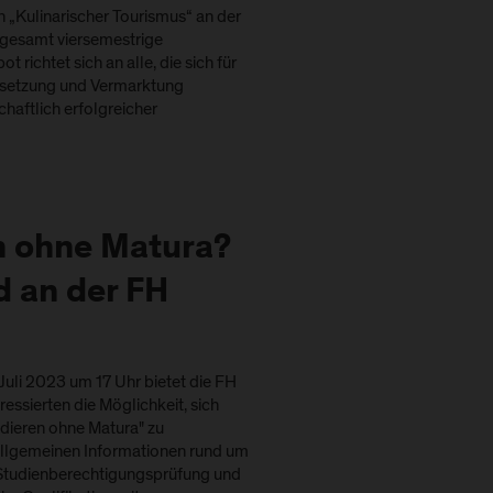
n „Kulinarischer Tourismus“ an der
sgesamt viersemestrige
 richtet sich an alle, die sich für
msetzung und Vermarktung
chaftlich erfolgreicher
n ohne Matura?
d an der FH
uli 2023 um 17 Uhr bietet die FH
essierten die Möglichkeit, sich
dieren ohne Matura" zu
allgemeinen Informationen rund um
 Studienberechtigungsprüfung und