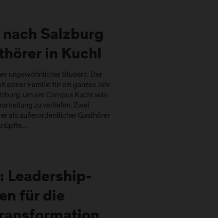
e nach Salzburg
thörer in Kuchl
her ungewöhnlicher Student: Der
t seiner Familie für ein ganzes Jahr
lzburg, um am Campus Kuchl sein
rarbeitung zu vertiefen. Zwei
er als außerordentlicher Gasthörer
 knüpfte…
: Leadership-
en für die
Transformation