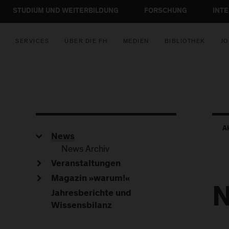
STUDIUM UND WEITERBILDUNG
FORSCHUNG
INT
SERVICES
ÜBER DIE FH
MEDIEN
BIBLIOTHEK
JO
A
News
News Archiv
Veranstaltungen
Magazin »warum!«
Jahresberichte und
Wissensbilanz