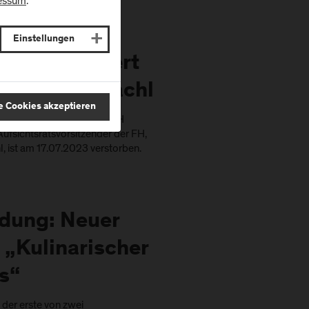
essum
.
Einstellungen
lzburg trauert
olfgang Gmachl
e Cookies akzeptieren
 Kräfte zur Gründung der FH
Aufsichtsratsvorsitzender der FH,
, ist am 17.07.2023 verstorben.
ldung: Neuer
 „Kulinarischer
s“
der erste von zwei