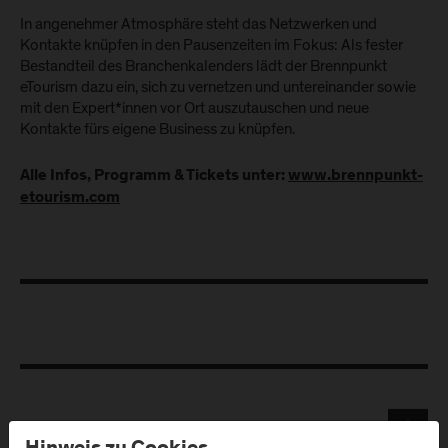
In angenehmer Atmosphäre steht das Netzwerken und
Kontakte knüpfen in den Pausenzeiten im Fokus: Als fester
Bestandteil des Branchenkalenders lädt der Brennpunkt
eTourism dazu ein, sich zu vernetzen und untereinander sowie
mit den Expert*innen vor Ort auszutauschen und neue
Kontakte fürs eigene Business zu knüpfen.
Alle Infos, Programm & Tickets unter:
www.brennpunkt-
etourism.com