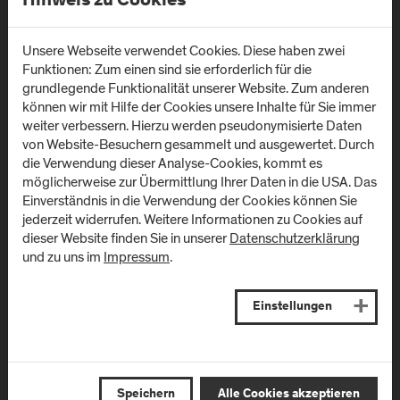
Hinweis zu Cookies
Standorte
Unsere Webseite verwendet Cookies. Diese haben zwei
Funktionen: Zum einen sind sie erforderlich für die
Campus Urstein/
Campus Kuchl
grundlegende Funktionalität unserer Website. Zum anderen
können wir mit Hilfe der Cookies unsere Inhalte für Sie immer
Wissenspark
Markt 136a
weiter verbessern. Hierzu werden pseudonymisierte Daten
A
-
5431
Kuchl
Urstein Süd 1
von Website-Besuchern gesammelt und ausgewertet. Durch
A
-
5412
Puch/Salzburg
die Verwendung dieser Analyse-Cookies, kommt es
Anfahrt & Kontakt
möglicherweise zur Übermittlung Ihrer Daten in die USA. Das
Einverständnis in die Verwendung der Cookies können Sie
Anfahrt & Kontakt
jederzeit widerrufen. Weitere Informationen zu Cookies auf
dieser Website finden Sie in unserer
Datenschutzerklärung
Campus Salzburg
Campus
und zu uns im
Impressum
.
(Uniklinikum LKH)
Schwarzach
(Kardinal
Einstellungen
Müllner Hauptstraße 48
Schwarzenberg
A
-
5020
Salzburg
Klinikum)
Anfahrt & Kontakt
Schwarzenbergplatz 1
A
-
5620
Schwarzach im
Speichern
Alle Cookies akzeptieren