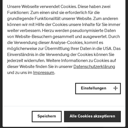
Unsere Webseite verwendet Cookies. Diese haben zwei
Campus Urstein/
Campus Kuchl
Funktionen: Zum einen sind sie erforderlich für die
Wissenspark
grundlegende Funktionalität unserer Website. Zum anderen
Markt 136a
können wir mit Hilfe der Cookies unsere Inhalte für Sie immer
A
-
5431
Kuchl
Urstein Süd 1
weiter verbessern. Hierzu werden pseudonymisierte Daten
A
-
5412
Puch/Salzburg
von Website-Besuchern gesammelt und ausgewertet. Durch
Anfahrt & Kontakt
die Verwendung dieser Analyse-Cookies, kommt es
Anfahrt & Kontakt
möglicherweise zur Übermittlung Ihrer Daten in die USA. Das
Einverständnis in die Verwendung der Cookies können Sie
jederzeit widerrufen. Weitere Informationen zu Cookies auf
Campus Salzburg
Campus
dieser Website finden Sie in unserer
Datenschutzerklärung
(Uniklinikum LKH)
Schwarzach
und zu uns im
Impressum
.
(Kardinal
Müllner Hauptstraße 48
Schwarzenberg
A
-
5020
Salzburg
Einstellungen
Klinikum)
Anfahrt & Kontakt
Schwarzenbergplatz 1
A
-
5620
Schwarzach im
Pongau
Speichern
Alle Cookies akzeptieren
Anfahrt & Kontakt