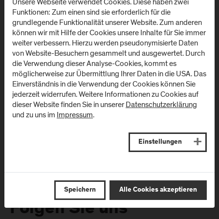
Unsere Webseite verwendet Cookies. Diese haben zwei
Funktionen: Zum einen sind sie erforderlich für die
grundlegende Funktionalität unserer Website. Zum anderen
können wir mit Hilfe der Cookies unsere Inhalte für Sie immer
Newsletter
weiter verbessern. Hierzu werden pseudonymisierte Daten
von Website-Besuchern gesammelt und ausgewertet. Durch
die Verwendung dieser Analyse-Cookies, kommt es
Melden Sie sich zum Newsletter an und erhalten Sie aktuelle
möglicherweise zur Übermittlung Ihrer Daten in die USA. Das
Infos aus der FH Salzburg und zu Veranstaltungen!
Einverständnis in die Verwendung der Cookies können Sie
jederzeit widerrufen. Weitere Informationen zu Cookies auf
E-Mail Adresse:
dieser Website finden Sie in unserer
Datenschutzerklärung
und zu uns im
Impressum
.
Einstellungen
Speichern
Alle Cookies akzeptieren
Folgen Sie uns