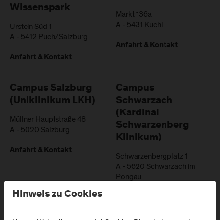
Wissenspark
Markt 136a
A
-
5431
Kuchl
Urstein Süd 1
A
-
5412
Puch/Salzburg
Anfahrt & Kontakt
Anfahrt & Kontakt
Campus Salzburg
Campus
(Uniklinikum LKH)
Schwarzach
(Kardinal
Müllner Hauptstraße 48
Schwarzenberg
A
-
5020
Salzburg
Klinikum)
Anfahrt & Kontakt
Schwarzenbergplatz 1
A
-
5620
Schwarzach im
Pongau
Hinweis zu Cookies
Anfahrt & Kontakt