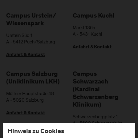
Campus Urstein/
Campus Kuchl
Wissenspark
Markt 136a
A
-
5431
Kuchl
Urstein Süd 1
A
-
5412
Puch/Salzburg
Anfahrt & Kontakt
Anfahrt & Kontakt
Campus Salzburg
Campus
(Uniklinikum LKH)
Schwarzach
(Kardinal
Müllner Hauptstraße 48
Schwarzenberg
A
-
5020
Salzburg
Klinikum)
Anfahrt & Kontakt
Schwarzenbergplatz 1
A
-
5620
Schwarzach im
Pongau
Hinweis zu Cookies