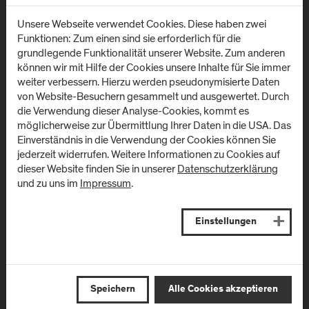
Anfahrt & Kontakt
Unsere Webseite verwendet Cookies. Diese haben zwei
Funktionen: Zum einen sind sie erforderlich für die
grundlegende Funktionalität unserer Website. Zum anderen
können wir mit Hilfe der Cookies unsere Inhalte für Sie immer
weiter verbessern. Hierzu werden pseudonymisierte Daten
Newsletter
von Website-Besuchern gesammelt und ausgewertet. Durch
die Verwendung dieser Analyse-Cookies, kommt es
möglicherweise zur Übermittlung Ihrer Daten in die USA. Das
Einverständnis in die Verwendung der Cookies können Sie
Melden Sie sich zum Newsletter an und erhalten Sie aktuelle
jederzeit widerrufen. Weitere Informationen zu Cookies auf
Infos aus der FH Salzburg und zu Veranstaltungen!
dieser Website finden Sie in unserer
Datenschutzerklärung
und zu uns im
Impressum
.
E-Mail Adresse:
Einstellungen
Speichern
Alle Cookies akzeptieren