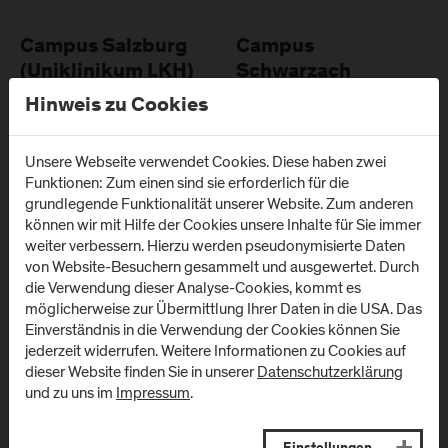
Campus Salzburg
Campus
(Uniklinikum LKH)
Schwarzach
(Kardinal
Hinweis zu Cookies
Müllner Hauptstraße 48
Schwarzenberg
A
-
5020
Salzburg
Klinikum)
Unsere Webseite verwendet Cookies. Diese haben zwei
Anfahrt & Kontakt
Funktionen: Zum einen sind sie erforderlich für die
Schwarzenbergplatz 1
grundlegende Funktionalität unserer Website. Zum anderen
A
-
5620
Schwarzach im
können wir mit Hilfe der Cookies unsere Inhalte für Sie immer
Pongau
weiter verbessern. Hierzu werden pseudonymisierte Daten
von Website-Besuchern gesammelt und ausgewertet. Durch
Anfahrt & Kontakt
die Verwendung dieser Analyse-Cookies, kommt es
möglicherweise zur Übermittlung Ihrer Daten in die USA. Das
Einverständnis in die Verwendung der Cookies können Sie
jederzeit widerrufen. Weitere Informationen zu Cookies auf
dieser Website finden Sie in unserer
Datenschutzerklärung
Newsletter
und zu uns im
Impressum
.