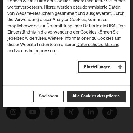
können wir mit Hilfe der Cookies unsere Inhalte für Sie immer
Melden Sie sich zum Newsletter an und erhalten Sie aktuelle
weiter verbessern. Hierzu werden pseudonymisierte Daten
Infos aus der FH Salzburg und zu Veranstaltungen!
von Website-Besuchern gesammelt und ausgewertet. Durch
die Verwendung dieser Analyse-Cookies, kommt es
E-Mail Adresse:
möglicherweise zur Übermittlung Ihrer Daten in die USA. Das
Einverständnis in die Verwendung der Cookies können Sie
jederzeit widerrufen. Weitere Informationen zu Cookies auf
dieser Website finden Sie in unserer
Datenschutzerklärung
und zu uns im
Impressum
.
Einstellungen
Folgen Sie uns
Speichern
Alle Cookies akzeptieren