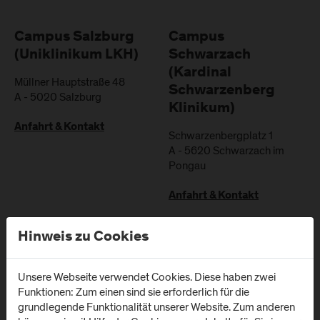
Campus Salzburg
Campus
(Uniklinikum LKH)
Schwarzach
(Kardinal
Müllner Hauptstraße 48
Schwarzenberg
A
-
5020
Salzburg
Klinikum)
Anfahrt & Kontakt
Schwarzenbergplatz 1
A
-
5620
Schwarzach im
Pongau
Anfahrt & Kontakt
Hinweis zu Cookies
Unsere Webseite verwendet Cookies. Diese haben zwei
Newsletter
Funktionen: Zum einen sind sie erforderlich für die
grundlegende Funktionalität unserer Website. Zum anderen