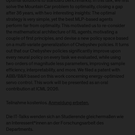
optimal solutions to standard benchmarks). In this talk, we first
solve the Mountain Car problem to optimality, closing a gap
after 36 years, with two interesting insights: The optimal
strategy is very simple, yet the best MLP-based agents
perform far from optimality. This motivated us to re-consider
the mathematical architecture of RL agents, motivating a
couple of first principles, and devise a new policy space based
on a multi-variate generalization of Chebyshev policies. It turns
out that our Chebyshev policies significantly improve upon
every neural policy on every task we evaluated, while using
two orders of magnitude less parameters, improving sample
efficiency, interpretability, and more. We filed a patent with
ABB/B&R based on this work concerning energy-optimized
servo control. This work will be presented as an oral
contribution at ICML 2026.
Teilnahme kostenlos.
Anmeldung erbeten.
Die IT-Talks wenden sich an Studierende gleichermaßen wie
an Interessent*innen an der Forschungsarbeit des
Departments.