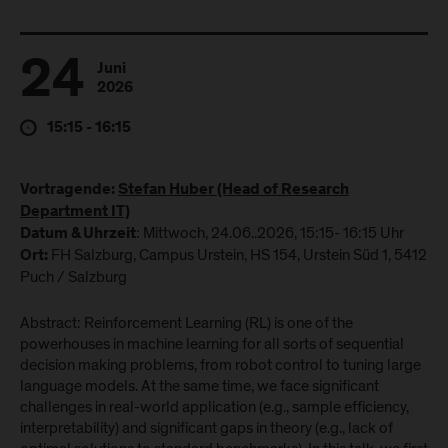
24
Juni
2026
15:15 - 16:15
Vortragende:
Stefan Huber (Head of Research
Department IT)
: Mittwoch, 24.06..2026, 15:15- 16:15 Uhr
Datum & Uhrzeit
FH Salzburg, Campus Urstein, HS 154, Urstein Süd 1, 5412
Ort:
Puch / Salzburg
Abstract: Reinforcement Learning (RL) is one of the
powerhouses in machine learning for all sorts of sequential
decision making problems, from robot control to tuning large
language models. At the same time, we face significant
challenges in real-world application (e.g., sample efficiency,
interpretability) and significant gaps in theory (e.g., lack of