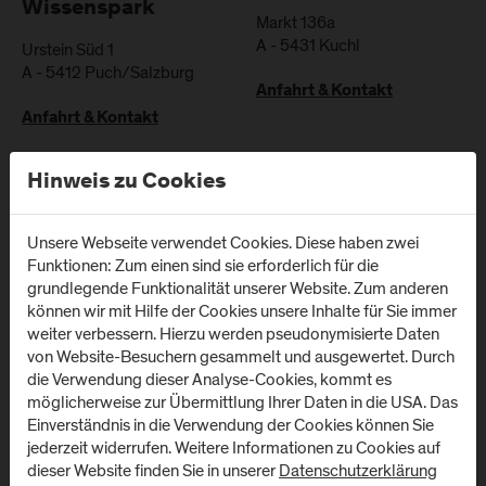
Wissenspark
Markt 136a
A
-
5431
Kuchl
Urstein Süd 1
A
-
5412
Puch/Salzburg
Anfahrt & Kontakt
Anfahrt & Kontakt
Hinweis zu Cookies
Campus Salzburg
Campus
(Uniklinikum LKH)
Schwarzach
(Kardinal
Unsere Webseite verwendet Cookies. Diese haben zwei
Müllner Hauptstraße 48
Funktionen: Zum einen sind sie erforderlich für die
Schwarzenberg
A
-
5020
Salzburg
grundlegende Funktionalität unserer Website. Zum anderen
Klinikum)
können wir mit Hilfe der Cookies unsere Inhalte für Sie immer
Anfahrt & Kontakt
weiter verbessern. Hierzu werden pseudonymisierte Daten
Schwarzenbergplatz 1
von Website-Besuchern gesammelt und ausgewertet. Durch
A
-
5620
Schwarzach im
die Verwendung dieser Analyse-Cookies, kommt es
Pongau
möglicherweise zur Übermittlung Ihrer Daten in die USA. Das
Einverständnis in die Verwendung der Cookies können Sie
Anfahrt & Kontakt
jederzeit widerrufen. Weitere Informationen zu Cookies auf
dieser Website finden Sie in unserer
Datenschutzerklärung