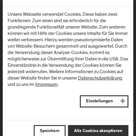
Anfahrt & Kontakt
Unsere Webseite verwendet Cookies. Diese haben zwei
Funktionen: Zum einen sind sie erforderlich für die
grundlegende Funktionalität unserer Website. Zum anderen
können wir mit Hilfe der Cookies unsere Inhalte für Sie immer
weiter verbessern. Hierzu werden pseudonymisierte Daten
von Website-Besuchern gesammelt und ausgewertet. Durch
Newsletter
die Verwendung dieser Analyse-Cookies, kommt es
möglicherweise zur Übermittlung Ihrer Daten in die USA. Das
Einverständnis in die Verwendung der Cookies können Sie
Melden Sie sich zum Newsletter an und erhalten Sie aktuelle
jederzeit widerrufen. Weitere Informationen zu Cookies auf
Infos aus der FH Salzburg und zu Veranstaltungen!
dieser Website finden Sie in unserer
Datenschutzerklärung
und zu uns im
Impressum
.
E-Mail Adresse:
Einstellungen
Speichern
Alle Cookies akzeptieren