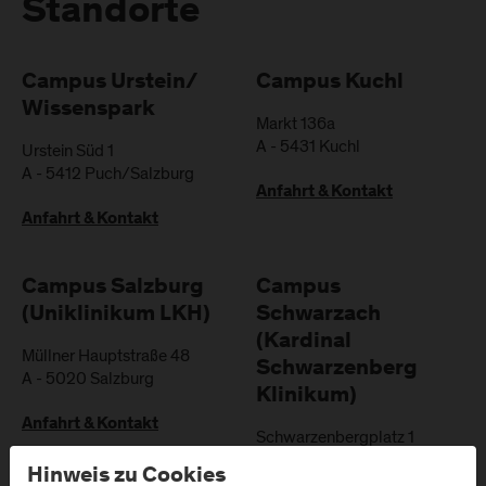
Standorte
Campus Urstein/
Campus Kuchl
Wissenspark
Markt 136a
A
-
5431
Kuchl
Urstein Süd 1
A
-
5412
Puch/Salzburg
Anfahrt & Kontakt
Anfahrt & Kontakt
Campus Salzburg
Campus
(Uniklinikum LKH)
Schwarzach
(Kardinal
Müllner Hauptstraße 48
Schwarzenberg
A
-
5020
Salzburg
Klinikum)
Anfahrt & Kontakt
Schwarzenbergplatz 1
A
-
5620
Schwarzach im
Hinweis zu Cookies
Pongau