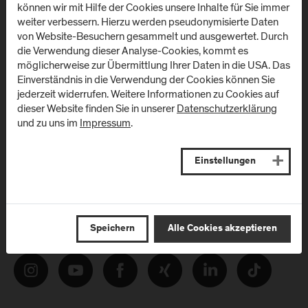
können wir mit Hilfe der Cookies unsere Inhalte für Sie immer
Melden Sie sich zum Newsletter an und erhalten Sie aktuelle
weiter verbessern. Hierzu werden pseudonymisierte Daten
Infos aus der FH Salzburg und zu Veranstaltungen!
von Website-Besuchern gesammelt und ausgewertet. Durch
die Verwendung dieser Analyse-Cookies, kommt es
E-Mail Adresse:
möglicherweise zur Übermittlung Ihrer Daten in die USA. Das
Einverständnis in die Verwendung der Cookies können Sie
jederzeit widerrufen. Weitere Informationen zu Cookies auf
dieser Website finden Sie in unserer
Datenschutzerklärung
und zu uns im
Impressum
.
Einstellungen
Folgen Sie uns
Speichern
Alle Cookies akzeptieren