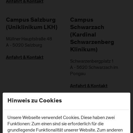
Anfahrt & Kontakt
Campus Salzburg
Campus
(Uniklinikum LKH)
Schwarzach
(Kardinal
Müllner Hauptstraße 48
Schwarzenberg
A
-
5020
Salzburg
Klinikum)
Anfahrt & Kontakt
Schwarzenbergplatz 1
A
-
5620
Schwarzach im
Pongau
Anfahrt & Kontakt
Hinweis zu Cookies
Unsere Webseite verwendet Cookies. Diese haben zwei
Newsletter
Funktionen: Zum einen sind sie erforderlich für die
grundlegende Funktionalität unserer Website. Zum anderen