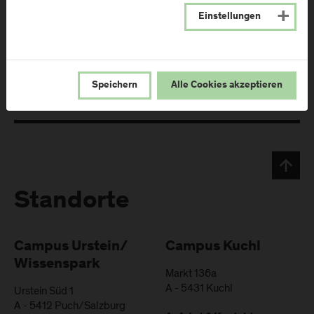
Einstellungen
Jetzt bewerben
Speichern
Alle Cookies akzeptieren
Standorte
Campus Urstein/
Campus Kuchl
Wissenspark
Markt 136a
A
-
5431
Kuchl
Urstein Süd 1
A
-
5412
Puch/Salzburg