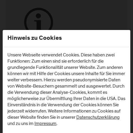
Hinweis zu Cookies
Bei Fragen zur Erfüllung der
Unsere Webseite verwendet Cookies. Diese haben zwei
Zugangsvoraussetzungen wenden Sie sich
Funktionen: Zum einen sind sie erforderlich für die
gerne an das Team der Studienberatung
grundlegende Funktionalität unserer Website. Zum anderen
unter
+43 502211-1023 oder -1022
oder
können wir mit Hilfe der Cookies unsere Inhalte für Sie immer
unter
studienberatung@fh-salzburg.ac.at
.
weiter verbessern. Hierzu werden pseudonymisierte Daten
von Website-Besuchern gesammelt und ausgewertet. Durch
die Verwendung dieser Analyse-Cookies, kommt es
möglicherweise zur Übermittlung Ihrer Daten in die USA. Das
Einverständnis in die Verwendung der Cookies können Sie
* Inhalte vorbehaltlich laufender
jederzeit widerrufen. Weitere Informationen zu Cookies auf
Studiengangsaktualisierungen, Tippfehler und Irrtümer (Stand
dieser Website finden Sie in unserer
Datenschutzerklärung
26.07.2023)
und zu uns im
Impressum
.