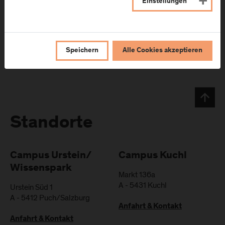
Einstellungen
Speichern
Alle Cookies akzeptieren
Standorte
Campus Urstein/
Campus Kuchl
Wissenspark
Markt 136a
A
-
5431
Kuchl
Urstein Süd 1
A
-
5412
Puch/Salzburg
Anfahrt & Kontakt
Anfahrt & Kontakt