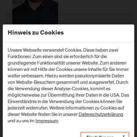
Hinweis zu Cookies
, BA
Wolfgang Nussdorfer
Unsere Webseite verwendet Cookies. Diese haben zwei
Mitarbeiter Departmentoffice
Funktionen: Zum einen sind sie erforderlich für die
Department Gesundheitswissenschaften
grundlegende Funktionalität unserer Website. Zum anderen
können wir mit Hilfe der Cookies unsere Inhalte für Sie immer
weiter verbessern. Hierzu werden pseudonymisierte Daten
von Website-Besuchern gesammelt und ausgewertet. Durch
Campus Urstein
die Verwendung dieser Analyse-Cookies, kommt es
Standort:
Wissenspark Hilfswerk, 2. OG, Stiege
möglicherweise zur Übermittlung Ihrer Daten in die USA. Das
Raum:
19/3
Einverständnis in die Verwendung der Cookies können Sie
+43-50-2211-1483
jederzeit widerrufen. Weitere Informationen zu Cookies auf
T:
wolfgang.nussdorfer@fh-salzburg.ac.at
dieser Website finden Sie in unserer
Datenschutzerklärung
E:
und zu uns im
Impressum
.