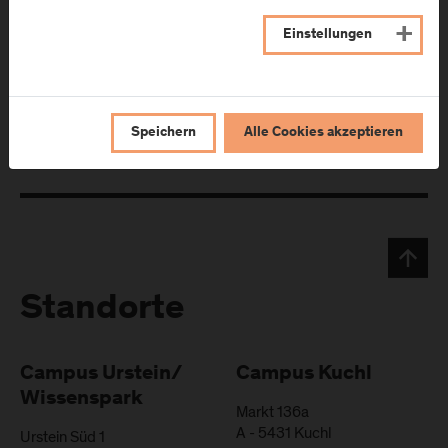
Einstellungen
Speichern
Alle Cookies akzeptieren
Standorte
Campus Urstein/
Campus Kuchl
Wissenspark
Markt 136a
A
-
5431
Kuchl
Urstein Süd 1