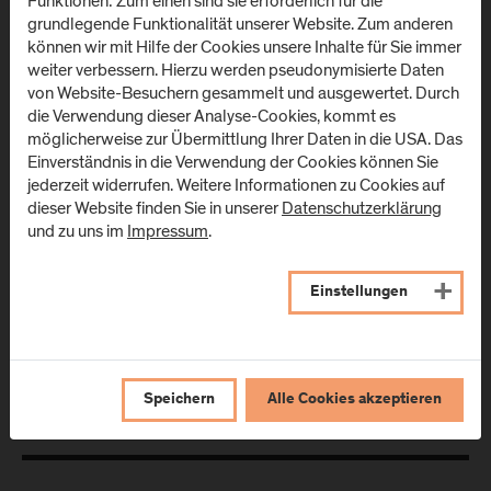
Funktionen: Zum einen sind sie erforderlich für die
A
-
5431
Kuchl
Urstein Süd 1
grundlegende Funktionalität unserer Website. Zum anderen
A
-
5412
Puch/Salzburg
können wir mit Hilfe der Cookies unsere Inhalte für Sie immer
Anfahrt & Kontakt
weiter verbessern. Hierzu werden pseudonymisierte Daten
Anfahrt & Kontakt
von Website-Besuchern gesammelt und ausgewertet. Durch
die Verwendung dieser Analyse-Cookies, kommt es
möglicherweise zur Übermittlung Ihrer Daten in die USA. Das
Campus Salzburg
Campus
Einverständnis in die Verwendung der Cookies können Sie
(Uniklinikum LKH)
Schwarzach
jederzeit widerrufen. Weitere Informationen zu Cookies auf
(Kardinal
dieser Website finden Sie in unserer
Datenschutzerklärung
Müllner Hauptstraße 48
Schwarzenberg
und zu uns im
Impressum
.
A
-
5020
Salzburg
Klinikum)
Anfahrt & Kontakt
Schwarzenbergplatz 1
Einstellungen
A
-
5620
Schwarzach im
Pongau
Anfahrt & Kontakt
Speichern
Alle Cookies akzeptieren