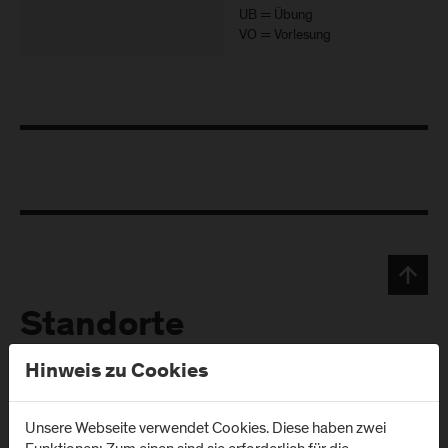
UB = Übung
VO = Vorlesung
Standorte
Hinweis zu Cookies
Campus Urstein/
Campus Kuchl
Wissenspark
Unsere Webseite verwendet Cookies. Diese haben zwei
Markt 136a