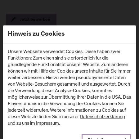
Jetzt bewerben
Hinweis zu Cookies
Unsere Webseite verwendet Cookies. Diese haben zwei
Funktionen: Zum einen sind sie erforderlich für die
grundlegende Funktionalität unserer Website. Zum anderen
können wir mit Hilfe der Cookies unsere Inhalte für Sie immer
Standorte
weiter verbessern. Hierzu werden pseudonymisierte Daten
von Website-Besuchern gesammelt und ausgewertet. Durch
die Verwendung dieser Analyse-Cookies, kommt es
möglicherweise zur Übermittlung Ihrer Daten in die USA. Das
Campus Urstein/
Campus Kuchl
Einverständnis in die Verwendung der Cookies können Sie
Wissenspark
Markt 136a
jederzeit widerrufen. Weitere Informationen zu Cookies auf
A
-
5431
Kuchl
dieser Website finden Sie in unserer
Datenschutzerklärung
Urstein Süd 1
und zu uns im
Impressum
.
A
-
5412
Puch/Salzburg
Anfahrt & Kontakt
Anfahrt & Kontakt