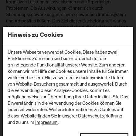
kognitiven Leistungen, psychischen und körperlichen
Problemen. Die Auswirkungen können sich durch
Stimmungsschwankungen, einem schwachen Immunsystem
und Adipositas äußern. Das Ziel dieser Bachelorarbeit war es
herauszufinden, wie sich Lavendelöl auf die Schlafqualität von
Erwachsenen auswirkt.
Hinweis zu Cookies
Unsere Webseite verwendet Cookies. Diese haben zwei
Funktionen: Zum einen sind sie erforderlich für die
grundlegende Funktionalität unserer Website. Zum anderen
können wir mit Hilfe der Cookies unsere Inhalte für Sie immer
weiter verbessern. Hierzu werden pseudonymisierte Daten
von Website-Besuchern gesammelt und ausgewertet. Durch
die Verwendung dieser Analyse-Cookies, kommt es
möglicherweise zur Übermittlung Ihrer Daten in die USA. Das
Einverständnis in die Verwendung der Cookies können Sie
jederzeit widerrufen. Weitere Informationen zu Cookies auf
dieser Website finden Sie in unserer
Datenschutzerklärung
und zu uns im
Impressum
.