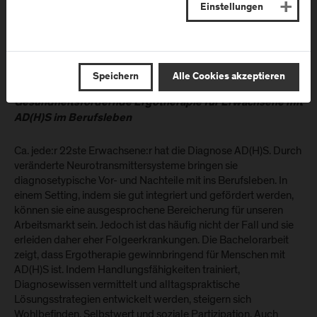
Katrin Meßner, Studiengang Ergotherapie (©AK Salzburg/wildbild)
Einstellungen
Katrin Meßner, BSc
FH Salzburg, Studiengang Ergotherapie
Speichern
Alle Cookies akzeptieren
BACHELORARBEIT: Gesund und Erfolgreich –
Gesundheitsfördernde Ergotherapie für Erwachsene mit
AD(H)S im Berufsleben
Ca. jede:r 22ste Erwachsene:r hat die Diagnose AD(H)S. Durch
veränderte Neurotransmittersysteme bringen sie
diagnosetypische Vor- und Nachteile mit ins Berufsleben. In
einem Setting, indem sie gut integriert und gefördert werden,
können sie eine ausgesprochene Bereicherung für unseren
Arbeitsmarkt sein. Jedoch ist das häufig nicht der Fall und sie
erleiden daher eher Folgeerkrankungen. Die Bachelorarbeit
zeigt, dass Ergotherapie gewinnbringend für Menschen mit
AD(H)S ist. Indem Handlungsfähigkeiten trainiert,
Diagnosewissen vermittelt und alltagspraktische
Lösungsstrategien entwickelt werden, steigern sich
Wohlbefinden, Selbstwert und soziale Partizipation. Auch