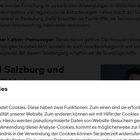
ker von der Forschung hin zu konkreten Anwendungen im klinischen Al
nkompetenz und regulatorische Anforderungen – etwa durch den E
hmend an Bedeutung. Dafür brauchen wir Fachkräfte, die Technologie
tliche Verantwortung miteinander verbinden.
Genau darum geht es. Die Herausforderung
ner Kaltner-Pomwenger:
nologien zu entwickeln, sondern sie auch verantwortungsvoll und sin
tegrieren. Mit diesem Studiengang schaffen wir die Grundlage dafür.
 Salzburg und
MU bringen
ies
terschiedliche
ärken ein. Wie hat
et Cookies. Diese haben zwei Funktionen: Zum einen sind sie erforde
tät unserer Website. Zum anderen können wir mit Hilfe der Cookies u
ese
n. Hierzu werden pseudonymisierte Daten von Website-Besuchern g
 Verwendung dieser Analyse-Cookies, kommt es möglicherweise zur Ü
usammenarbeit das
tändnis in die Verwendung der Cookies können Sie jederzeit widerrufe