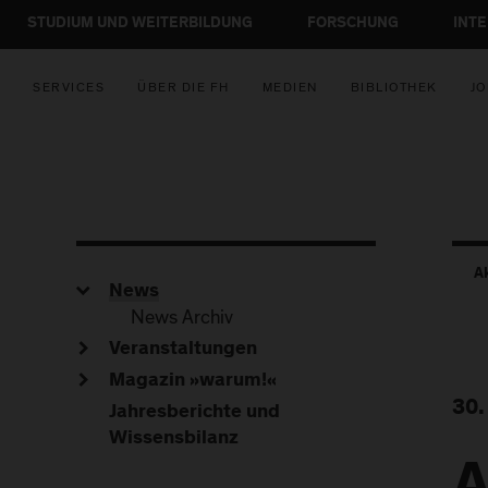
STUDIUM UND WEITERBILDUNG
FORSCHUNG
INT
SERVICES
ÜBER DIE FH
MEDIEN
BIBLIOTHEK
JO
A
News
News Archiv
Veranstaltungen
Magazin »warum!«
30.
Jahresberichte und
Wissensbilanz