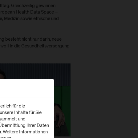
ltag. Gleichzeitig gewinnen
uropean Health Data Space –
, Medizin sowie ethische und
 besteht nicht nur darin, neue
nvoll in die Gesundheitsversorgung
rlich für die
nsere Inhalte für Sie
esammelt und
bermittlung Ihrer Daten
n. Weitere Informationen