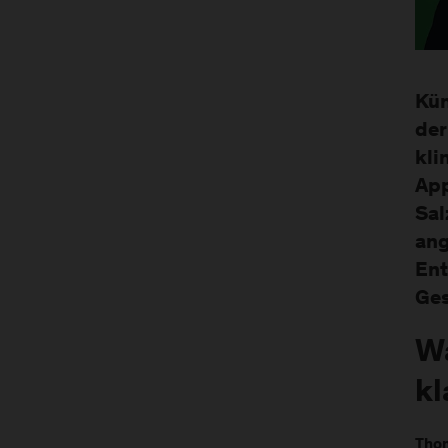
Kün
der
kli
App
Sal
ang
Ent
Ges
Wa
kl
Thom