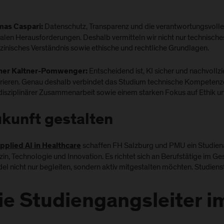
Datenschutz, Transparenz und die verantwortungsvolle
as Caspari:
ralen Herausforderungen. Deshalb vermitteln wir nicht nur technisc
zinisches Verständnis sowie ethische und rechtliche Grundlagen.
Entscheidend ist, KI sicher und nachvollzi
ner Kaltner-Pomwenger:
grieren. Genau deshalb verbindet das Studium technische Kompetenze
rdisziplinärer Zusammenarbeit sowie einem starken Fokus auf Ethik u
kunft gestalten
schaffen FH Salzburg und PMU ein Studiena
pplied AI in Healthcare
in, Technologie und Innovation. Es richtet sich an Berufstätige im G
l nicht nur begleiten, sondern aktiv mitgestalten möchten. Studiens
ie Studiengangsleiter 