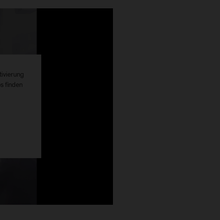
tivierung
os finden