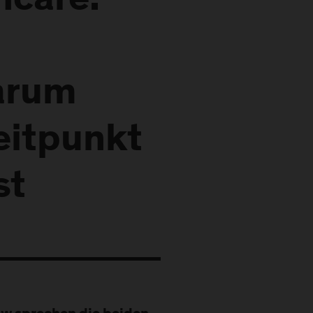
hcare:
arum
Zeitpunkt
st