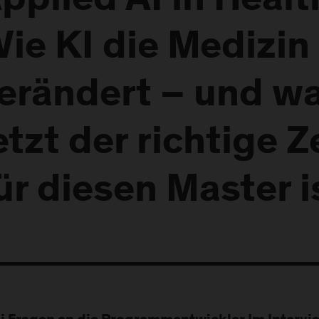
pplied AI in Healt
ie KI die Medizin
erändert – und w
etzt der richtige 
ür diesen Master i