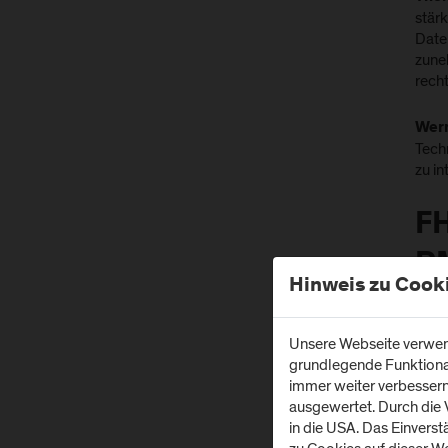
stär
Date
zune
rech
Wer
Tech
zu in
FH
P
Hinweis zu Cook
un
St
Unsere Webseite verwend
grundlegende Funktionali
di
immer weiter verbesser
ausgewertet. Durch die
Z
in die USA. Das Einvers