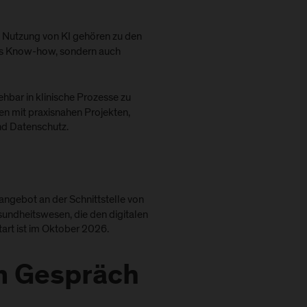
 Nutzung von KI gehören zu den
hes Know-how, sondern auch
ehbar in klinische Prozesse zu
n mit praxisnahen Projekten,
nd Datenschutz.
ngebot an der Schnittstelle von
esundheitswesen, die den digitalen
tart ist im Oktober 2026.
im Gespräch