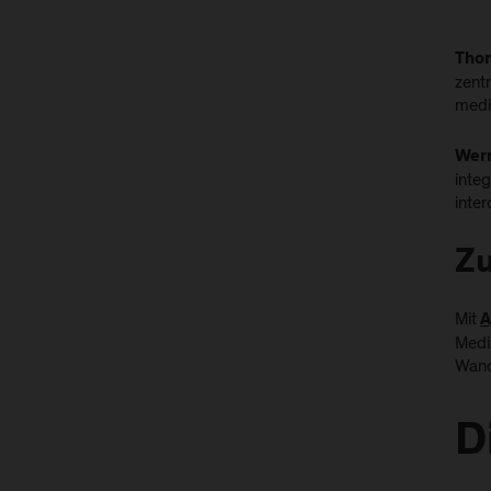
Thom
zent
medi
Wer
inte
inte
Zu
Mit
A
Mediz
Wande
D