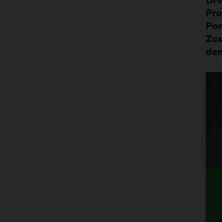
Dre
Pro
Pom
Zus
den