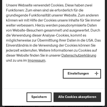
Position soll weiter geschärft und durch eine enge Verzahnung
Unsere Webseite verwendet Cookies. Diese haben zwei
mit Wirtschaft; Wissenschaft und Forschung ausgebaut
Funktionen: Zum einen sind sie erforderlich für die
werden. Ziel ist es, die Rolle nachhaltig zu festigen und
grundlegende Funktionalität unserer Website. Zum anderen
Salzburg als innovativen IT- und Digitalisierungsstandort zu
können wir mit Hilfe der Cookies unsere Inhalte für Sie immer
stärken, so Schneider abschließend.
weiter verbessern. Hierzu werden pseudonymisierte Daten
von Website-Besuchern gesammelt und ausgewertet. Durch
die Verwendung dieser Analyse-Cookies, kommt es
möglicherweise zur Übermittlung Ihrer Daten in die USA. Das
Einverständnis in die Verwendung der Cookies können Sie
Information Technologies and
jederzeit widerrufen. Weitere Informationen zu Cookies auf
Digitalisation
dieser Website finden Sie in unserer
Datenschutzerklärung
2 Bachelor | 5 Master
und zu uns im
Impressum
.
Einstellungen
Industrial Informatics
Speichern
Alle Cookies akzeptieren
Forschungsschwerpunkt Industrial Informatics am