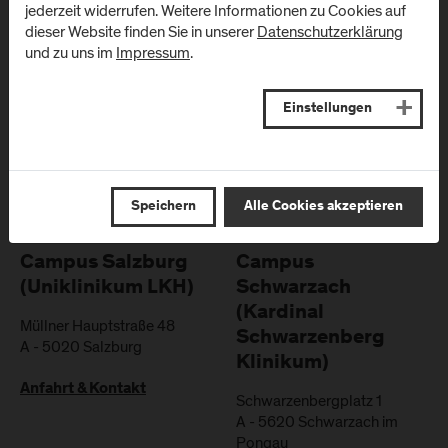
Standorte
jederzeit widerrufen. Weitere Informationen zu Cookies auf
dieser Website finden Sie in unserer
Datenschutzerklärung
und zu uns im
Impressum
.
Campus Urstein/
Campus Kuchl
Wissenspark
Markt 136a
Einstellungen
A
-
5431
Kuchl
Urstein Süd 1
A
-
5412
Puch/Salzburg
Anfahrt & Kontakt
Anfahrt & Kontakt
Speichern
Alle Cookies akzeptieren
Campus Salzburg
Campus
(Uniklinikum LKH)
Schwarzach
(Kardinal
Müllner Hauptstraße 48
Schwarzenberg
A
-
5020
Salzburg
Klinikum)
Anfahrt & Kontakt
Schwarzenbergplatz 1
A
-
5620
Schwarzach im
Pongau