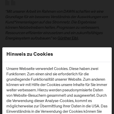
“Mit unserer Arbeit im Rahmen von DAWN schaffen wir eine
Grundlage für ein besseres Verständnis der Auswirkungen von
Kund*innenanlagen auf das Stromnetz. Die Ergebnisse
können Netzbetreibern helfen, Prognosen zu verbessern,
Ressourcen effizienter einzusetzen und ein zukunftsfähiges
Energiesystem aufzubauen.”
so
Günther Eibl
.
Hinweis zu Cookies
Unsere Webseite verwendet Cookies. Diese haben zwei
Funktionen: Zum einen sind sie erforderlich für die
grundlegende Funktionalität unserer Website. Zum anderen
können wir mit Hilfe der Cookies unsere Inhalte für Sie immer
weiter verbessern. Hierzu werden pseudonymisierte Daten
von Website-Besuchern gesammelt und ausgewertet. Durch
die Verwendung dieser Analyse-Cookies, kommt es
möglicherweise zur Übermittlung Ihrer Daten in die USA. Das
Einverständnis in die Verwendung der Cookies können Sie