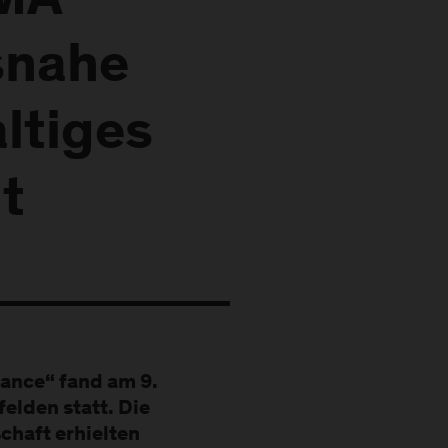
EMA
snahe
altiges
t
ance“ fand am 9.
elden statt. Die
haft erhielten