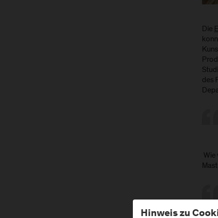
Die
konn
Kuns
Prod
Stud
des P
Depa
Wie w
Mast
Hinweis zu Cook