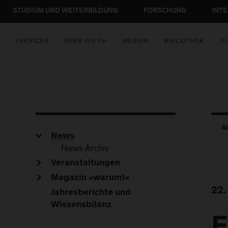
STUDIUM UND WEITERBILDUNG
FORSCHUNG
INT
SERVICES
ÜBER DIE FH
MEDIEN
BIBLIOTHEK
JO
A
News
News Archiv
Veranstaltungen
Magazin »warum!«
22.
Jahresberichte und
Wissensbilanz