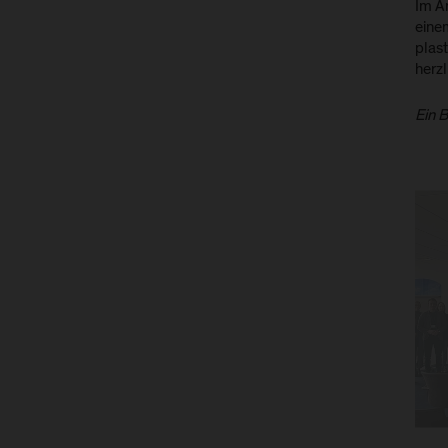
Im A
eine
plas
herz
Ein 