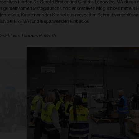
nschluss führten Dr. Gerold Breuer und Claudia Legawiec, MA durch d
m gemeinsamen Mittagslunch und der kreativen Möglichkeit mittels
ticpreneur, Karabiner oder Kreisel aus recycelten Schraubverschlüsse
lich bei EREMA für die spannenden Einblicke!
Bericht von Thomas R. Mörth