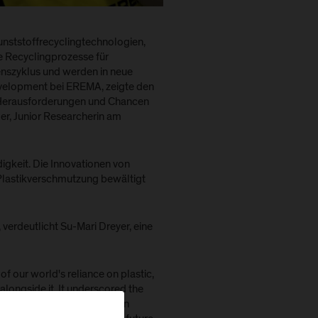
unststoffrecyclingtechnologien,
e Recyclingprozesse für
enszyklus und werden in neue
Development bei EREMA, zeigte den
 Herausforderungen und Chancen
ger, Junior Researcherin am
ndigkeit. Die Innovationen von
lastikverschmutzung bewältigt
 verdeutlicht Su-Mari Dreyer, eine
of our world's reliance on plastic,
alongside it. It underscored the
The EREMA company has been