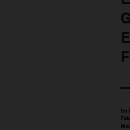
E
G
E
F
Im 
Feb
Mas