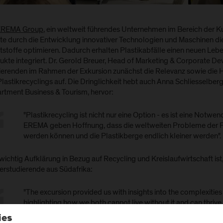
EREMA Group
, ein weltweit führendes Unternehmen im Bereich der K
te durch die Entwicklung innovativer Technologien und Maschinen di
tstoffe optimieren. Dadurch erhalten Plastikabfälle einen neuen Leb
ukte integriert. Dr. Gerold Breuer, Head of Marketing & Corporate 
ierenden im Rahmen der Exkursion zunächst die Relevanz sowie die
lastikrecyclings auf. Die Dringlichkeit hebt auch Anna Schliesselber
rtment Business & Tourism, hervor:
"Plastikrecycling ist nicht nur eine Option - es ist eine Notwe
EREMA geben Hoffnung, dass die weltweiten Probleme der P
werden können und die Plastikberge endlich kleiner werden".
ichtig Aufklärung in Bezug auf Recycling und Kreislaufwirtschaft ist,
erstudierende aus Südafrika:
"The excursion provided us with insights into the complexities 
highlighting how we both cannot live without it and can thrive 
prevalent misconceptions regarding recyclable products. 
ies