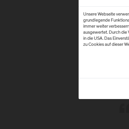
Unsere Webseite verwend
Die 
grundlegende Funktionali
finan
immer weiter verbesser
nach
ausgewertet. Durch die
Einb
in die USA. Das Einvers
Konz
zu Cookies auf dieser We
Way 
of Af
aufg
geme
nach
Inha
eine
und P