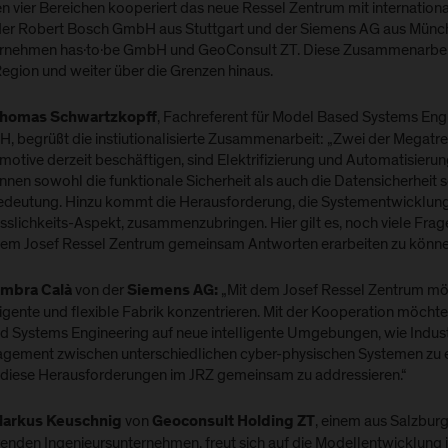
en vier Bereichen kooperiert das neue Ressel Zentrum mit internatio
der Robert Bosch GmbH aus Stuttgart und der Siemens AG aus Münch
rnehmen has·to·be GmbH und GeoConsult ZT. Diese Zusammenarbeit be
Region und weiter über die Grenzen hinaus.
, Fachreferent für Model Based Systems Eng
Thomas Schwartzkopff
, begrüßt die instiutionalisierte Zusammenarbeit: „Zwei der Megatre
motive derzeit beschäftigen, sind Elektrifizierung und Automatisie
nnen sowohl die funktionale Sicherheit als auch die Datensicherhei
edeutung. Hinzu kommt die Herausforderung, die Systementwicklung
sslichkeits-Aspekt, zusammenzubringen. Hier gilt es, noch viele Fragen
dem Josef Ressel Zentrum gemeinsam Antworten erarbeiten zu könne
von der
„Mit dem Josef Ressel Zentrum mö
Ambra Calà
Siemens AG:
lligente und flexible Fabrik konzentrieren. Mit der Kooperation möc
d Systems Engineering auf neue intelligente Umgebungen, wie Indust
gement zwischen unterschiedlichen cyber-physischen Systemen zu e
, diese Herausforderungen im JRZ gemeinsam zu addressieren.“
von
, einem aus Salzbu
Markus Keuschnig
Geoconsult Holding ZT
renden Ingenieursunternehmen, freut sich auf die Modellentwicklung 