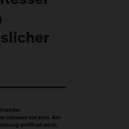
 Ressel
n
slicher
einander
er müssen sie sein. Am
lzburg eröffnet wird,