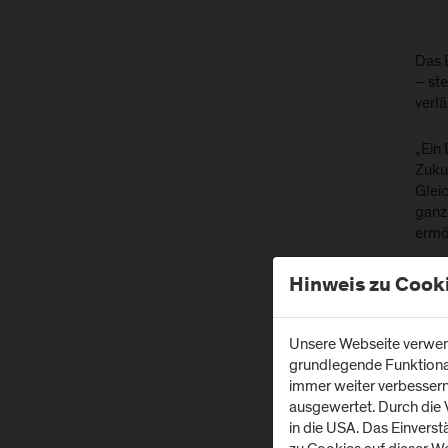
Das 
– st
verlä
„Ein 
Zuku
Glei
ganzh
ermög
Hinweis zu Cook
Das 
Jahr
Engi
Unsere Webseite verwend
einen
grundlegende Funktionali
immer weiter verbesser
ausgewertet. Durch die
in die USA. Das Einvers