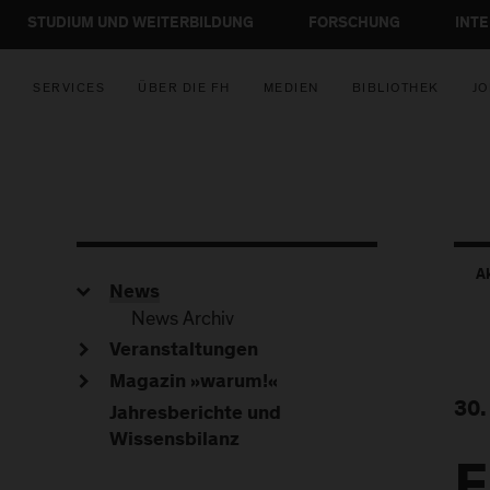
STUDIUM UND WEITERBILDUNG
FORSCHUNG
INT
SERVICES
ÜBER DIE FH
MEDIEN
BIBLIOTHEK
JO
A
News
News Archiv
Veranstaltungen
Magazin »warum!«
30.
Jahresberichte und
Wissensbilanz