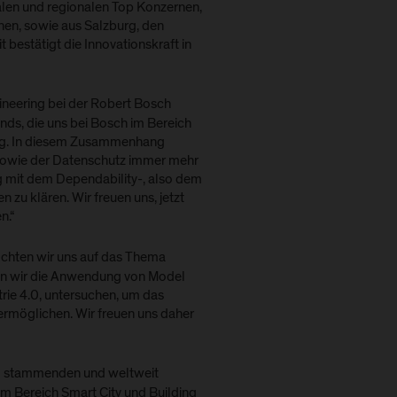
nalen und regionalen Top Konzernen,
en, sowie aus Salzburg, den
stätigt die Innovationskraft in
ineering bei der Robert Bosch
nds, die uns bei Bosch im Bereich
rung. In diesem Zusammenhang
t sowie der Datenschutz immer mehr
 mit dem Dependability-, also dem
 zu klären. Wir freuen uns, jetzt
n.“
chten wir uns auf das Thema
hten wir die Anwendung von Model
rie 4.0, untersuchen, um das
rmöglichen. Wir freuen uns daher
rg stammenden und weltweit
im Bereich Smart City und Building