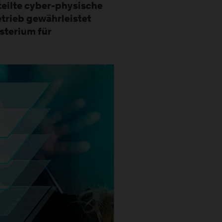
eilte cyber-physische
etrieb gewährleistet
sterium für