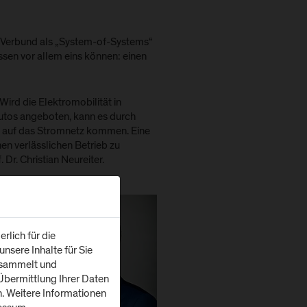
 Verbund als „System-of-Systems“
ssen vor allem eins können: einen
Wird die Elektromobilität in
utos angeboten, kann es durch
en auf das Stromnetz kommen. Eine
nen verlässlichen Betrieb zu
Dr. Christian Neureiter.
rlich für die
nsere Inhalte für Sie
esammelt und
bermittlung Ihrer Daten
n. Weitere Informationen