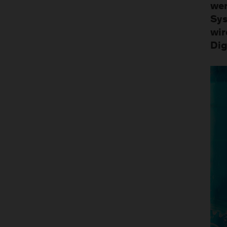
wer
Sys
wir
Dig