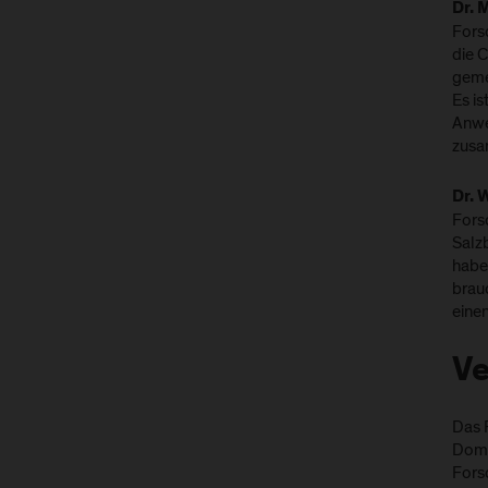
Dr. 
Fors
die C
geme
Es is
Anwe
zusa
Dr. 
Fors
Salzb
haben
brau
eine
Ve
Das 
Domä
Fors