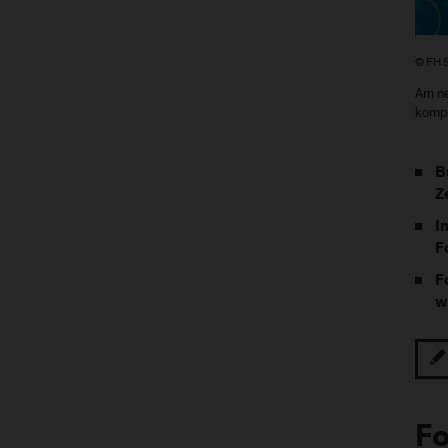
© FH 
Am ne
kompl
B
Z
I
F
F
w
F