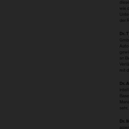
dies
wie 
Unte
der 
Dr. 
GmbH
Auto
gewi
an B
Verlä
mit 
Dr. 
inte
Base
Mana
sehr
Dr. 
agie