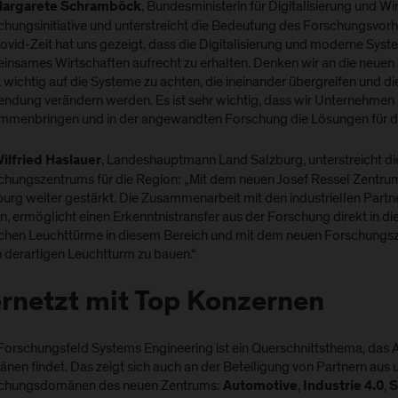
, Bundesministerin für Digitalisierung und W
Margarete Schramböck
chungsinitiative und unterstreicht die Bedeutung des Forschungsvor
ovid-Zeit hat uns gezeigt, dass die Digitalisierung und moderne Syst
insames Wirtschaften aufrecht zu erhalten. Denken wir an die neuen
t wichtig auf die Systeme zu achten, die ineinander übergreifen und d
ndung verändern werden. Es ist sehr wichtig, dass wir Unternehmen
mmenbringen und in der angewandten Forschung die Lösungen für die
, Landeshauptmann Land Salzburg, unterstreicht d
Wilfried Haslauer
chungszentrums für die Region: „Mit dem neuen Josef Ressel Zentru
urg weiter gestärkt. Die Zusammenarbeit mit den industriellen Partner
, ermöglicht einen Erkenntnistransfer aus der Forschung direkt in die
chen Leuchttürme in diesem Bereich und mit dem neuen Forschungsz
n derartigen Leuchtturm zu bauen.“
rnetzt mit Top Konzernen
Forschungsfeld Systems Engineering ist ein Querschnittsthema, das A
nen findet. Das zeigt sich auch an der Beteiligung von Partnern aus
chungsdomänen des neuen Zentrums:
,
,
Automotive
Industrie 4.0
S