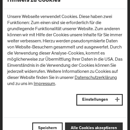
Hinweis zu Cookies
Unsere Webseite verwendet Cookies. Diese haben zwei
Funktionen: Zum einen sind sie erforderlich für die
„Das Studium sei die beste Zeit, um sich auf der „Spielwiese
grundlegende Funktionalität unserer Website. Zum anderen
des Wissens“ auszutoben und vor allem der eigenen
können wir mit Hilfe der Cookies unsere Inhalte für Sie immer
Neugierde zu folgen. Egal wo es einen hintreibt, oder was man
weiter verbessern. Hierzu werden pseudonymisierte Daten
dabei lernt – irgendwann im Leben kommt der Zeitpunkt, an
von Website-Besuchern gesammelt und ausgewertet. Durch
dem man dieses Wissen wieder einsetzen und nutzen kann“.
die Verwendung dieser Analyse-Cookies, kommt es
möglicherweise zur Übermittlung Ihrer Daten in die USA. Das
Einverständnis in die Verwendung der Cookies können Sie
jederzeit widerrufen. Weitere Informationen zu Cookies auf
dieser Website finden Sie in unserer
Datenschutzerklärung
und zu uns im
Impressum
.
Einstellungen
Speichern
Alle Cookies akzeptieren