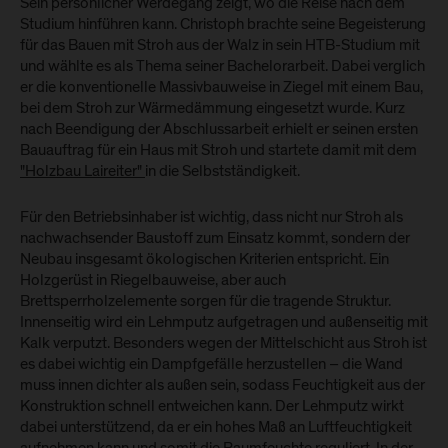
Sein persönlicher Werdegang zeigt, wo die Reise nach dem
Studium hinführen kann. Christoph brachte seine Begeisterung
für das Bauen mit Stroh aus der Walz in sein HTB-Studium mit
und wählte es als Thema seiner Bachelorarbeit. Dabei verglich
er die konventionelle Massivbauweise in Ziegel mit einem Bau,
bei dem Stroh zur Wärmedämmung eingesetzt wurde. Kurz
nach Beendigung der Abschlussarbeit erhielt er seinen ersten
Bauauftrag für ein Haus mit Stroh und startete damit mit dem
"Holzbau Laireiter"
in die Selbstständigkeit.
Für den Betriebsinhaber ist wichtig, dass nicht nur Stroh als
nachwachsender Baustoff zum Einsatz kommt, sondern der
Neubau insgesamt ökologischen Kriterien entspricht. Ein
Holzgerüst in Riegelbauweise, aber auch
Brettsperrholzelemente sorgen für die tragende Struktur.
Innenseitig wird ein Lehmputz aufgetragen und außenseitig mit
Kalk verputzt. Besonders wegen der Mittelschicht aus Stroh ist
es dabei wichtig ein Dampfgefälle herzustellen – die Wand
muss innen dichter als außen sein, sodass Feuchtigkeit aus der
Konstruktion schnell entweichen kann. Der Lehmputz wirkt
dabei unterstützend, da er ein hohes Maß an Luftfeuchtigkeit