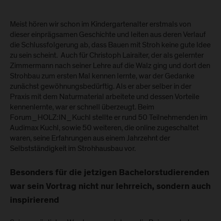
Meist hören wir schon im Kindergartenalter erstmals von
dieser einprägsamen Geschichte und leiten aus deren Verlauf
die Schlussfolgerung ab, dass Bauen mit Stroh keine gute Idee
zu sein scheint. Auch für Christoph Lairaiter, der als gelernter
Zimmermann nach seiner Lehre auf die Walz ging und dort den
Strohbau zum ersten Mal kennen lernte, war der Gedanke
zunächst gewöhnungsbedürftig. Als er aber selber in der
Praxis mit dem Naturmaterial arbeitete und dessen Vorteile
kennenlernte, war er schnell überzeugt. Beim
Forum_HOLZ:IN_Kuchl stellte er rund 50 Teilnehmenden im
Audimax Kuchl, sowie 50 weiteren, die online zugeschaltet
waren, seine Erfahrungen aus einem Jahrzehnt der
Selbstständigkeit im Strohhausbau vor.
Besonders für die jetzigen Bachelorstudierenden
war sein Vortrag nicht nur lehrreich, sondern auch
inspirierend