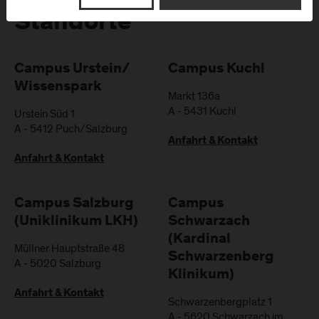
Standorte
Campus Urstein/
Campus Kuchl
Wissenspark
Markt 136a
A
-
5431
Kuchl
Urstein Süd 1
A
-
5412
Puch/Salzburg
Anfahrt & Kontakt
Anfahrt & Kontakt
Campus Salzburg
Campus
(Uniklinikum LKH)
Schwarzach
(Kardinal
Müllner Hauptstraße 48
Schwarzenberg
A
-
5020
Salzburg
Klinikum)
Anfahrt & Kontakt
Schwarzenbergplatz 1
A
-
5620
Schwarzach im