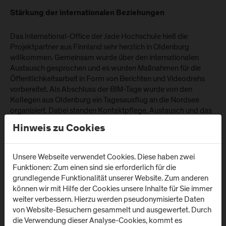
Stärkung der internationalen Beziehungen
Das International-Office der Jade Hochschule hieß die
Projektpartner aus Finnland sehr herzlich in Oldenburg
willkommen. Gemeinsam wurde über den internationalen
Austausch gesprochen und es wurden Maßnahmen für die
Öffentlichkeitsarbeit in Form von Berichten und Videodrehs
vorbereitet. Als Abschluss der BIM-Tage wurde von den
Kollegen aus Oldenburg ein Tagesausflug an die Nordsee
organisiert. Dabei standen Kontaktpflege, Austausch und das
Kennenlernen der norddeutschen Landschaft und Kultur im
Hinweis zu Cookies
Vordergrund. Besonderer Dank für die Organisation der BIM-
Tage und des Rahmenprogramms für die Projektpartner gilt
Sina Hage (Jade Hochschule) und Sebastian Hollermann (Jade
Unsere Webseite verwendet Cookies. Diese haben zwei
Hochschule). Für November 2022 ist bereits das nächste
Funktionen: Zum einen sind sie erforderlich für die
Projekttreffen in Joensuu (Karelia University of Applied
grundlegende Funktionalität unserer Website. Zum anderen
Sciences) geplant.
können wir mit Hilfe der Cookies unsere Inhalte für Sie immer
weiter verbessern. Hierzu werden pseudonymisierte Daten
von Website-Besuchern gesammelt und ausgewertet. Durch
die Verwendung dieser Analyse-Cookies, kommt es