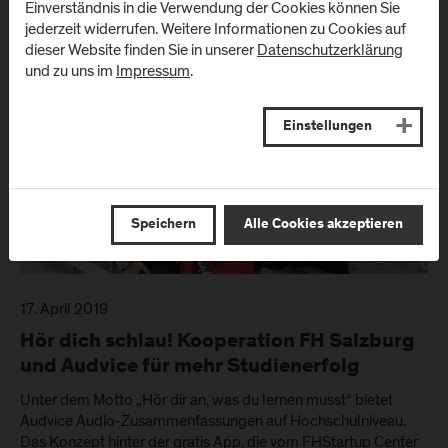
Einverständnis in die Verwendung der Cookies können Sie
jederzeit widerrufen. Weitere Informationen zu Cookies auf
dieser Website finden Sie in unserer
Datenschutzerklärung
und zu uns im
Impressum
.
Einstellungen
Speichern
Alle Cookies akzeptieren
17. April 2019
Hör dich schlau! Kooperation FH Salzburg
und Audvice für mehr Studienerfolg
Unter dem Motto „Hör dir an, was du lernen musst“ bietet
Audvice Audio-Zusammenfassungen auf Hochschulniveau.
Das Konzept hinter der gratis App, die vom FHStartup Center