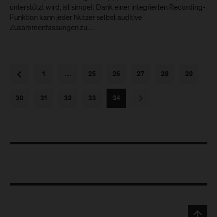
unterstützt wird, ist simpel: Dank einer integrierten Recording-
Funktion kann jeder Nutzer selbst auditive
Zusammenfassungen zu…
vorherige
1
…
25
26
27
28
29
nächste
30
31
32
33
34