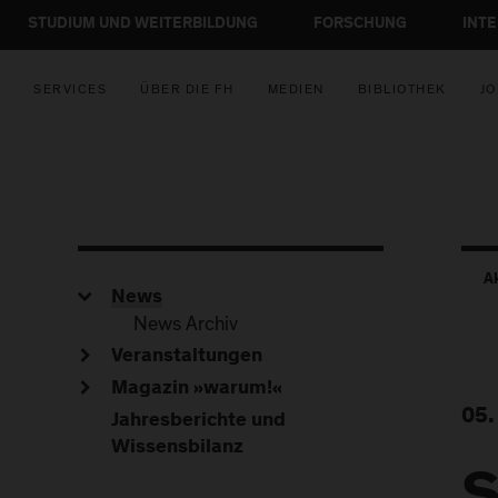
STUDIUM UND WEITERBILDUNG
FORSCHUNG
INT
SERVICES
ÜBER DIE FH
MEDIEN
BIBLIOTHEK
JO
A
News
News Archiv
Veranstaltungen
Magazin »warum!«
05.
Jahresberichte und
Wissensbilanz