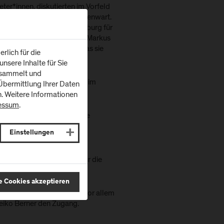
er*innen, diskutierten im Vorfeld
Herausforderungen der Gegenwart.
eiligt sind, ist die FH Salzburg für
i greifen Heiko Berner und Markus
the Local Level"
zurück, das sie
rlich für die
nsere Inhalte für Sie
esammelt und
r Demokratiebildung immer im
bermittlung Ihrer Daten
n. Weitere Informationen
essum
.
tärken nicht nur die urbane
uropäischen Städten", so
Einstellungen
en schlussendlich nicht nur die
e Cookies akzeptieren
on Extremismus dienen und vor allem
 Heiko Berner den Zugang.