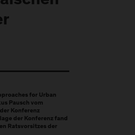
päischen
er
pproaches for Urban
kus Pausch vom
der Konferenz
flage der Konferenz fand
en Ratsvorsitzes der