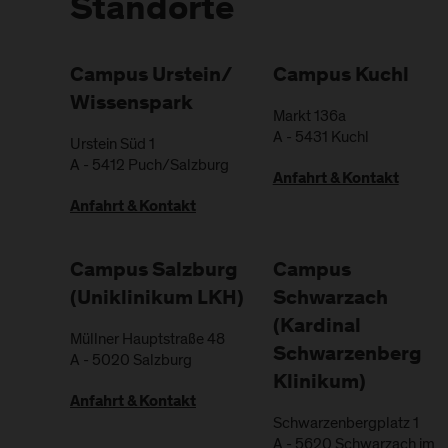
Standorte
Campus Urstein/
Campus Kuchl
Wissenspark
Markt 136a
A
-
5431
Kuchl
Urstein Süd 1
A
-
5412
Puch/Salzburg
Anfahrt & Kontakt
Anfahrt & Kontakt
Campus Salzburg
Campus
(Uniklinikum LKH)
Schwarzach
(Kardinal
Müllner Hauptstraße 48
Schwarzenberg
A
-
5020
Salzburg
Klinikum)
Anfahrt & Kontakt
Schwarzenbergplatz 1
A
-
5620
Schwarzach im