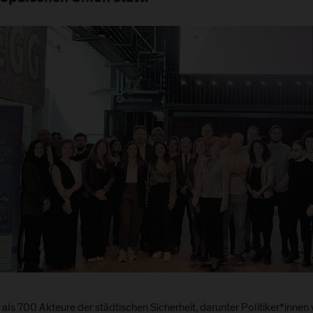
als 700 Akteure der städtischen Sicherheit, darunter Politiker*innen 