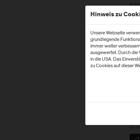
euro
der 
Hinweis zu Cook
Im IC
die 
Paus
Unsere Webseite verwend
2018
grundlegende Funktionali
immer weiter verbesser
Für 
ausgewertet. Durch die
Mitte
in die USA. Das Einvers
zu Cookies auf dieser We
Heik
teil