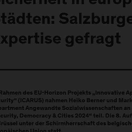
icherheit in euro
tädten: Salzburg
xpertise gefragt
Rahmen des EU-Horizon Projekts „Innovative A
urity“ (ICARUS) nahmen Heiko Berner und Mar
artment Angewandte Sozialwissenschaften an 
curity, Democracy & Cities 2024“ teil. Die 8. Au
Brüssel unter der Schirmherrschaft des belgisch
opäischen Union statt.