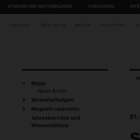
STUDIUM UND WEITERBILDUNG
FORSCHUNG
INT
SERVICES
ÜBER DIE FH
MEDIEN
BIBLIOTHEK
JO
A
News
News Archiv
Veranstaltungen
Magazin »warum!«
21.
Jahresberichte und
Wissensbilanz