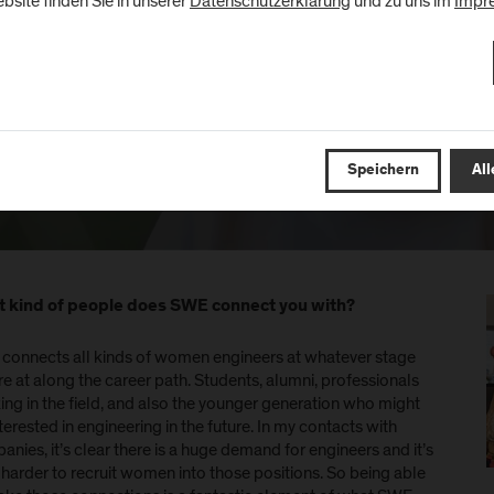
bsite finden Sie in unserer
Datenschutzerklärung
und zu uns im
Impr
Sie in unserer
Datenschutzerklärung
Abspielen
Speichern
All
 kind of people does SWE connect you with?
connects all kinds of women engineers at whatever stage
re at along the career path. Students, alumni, professionals
ng in the field, and also the younger generation who might
terested in engineering in the future. In my contacts with
nies, it’s clear there is a huge demand for engineers and it’s
harder to recruit women into those positions. So being able