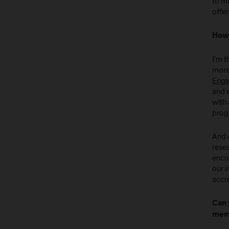
to m
offer
How 
I’m t
more
Engi
and 
with
prog
And c
resea
enco
our i
accr
Can 
memb