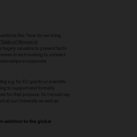
 questions like “how do we bring
“State of Women in
 hugely valuable to present facts
 women in tech looking to connect
nternships in corporate
ing e.g. for EU grants or scientific
hing to support and formally
s for that purpose. So I would say
h at our University as well as
in addition to the global