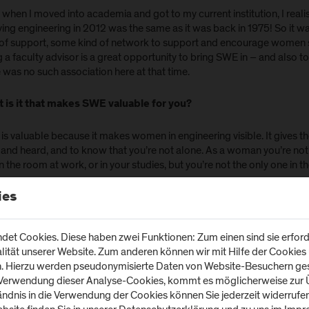
 when I moved into academia and got to my current institution, I rea
ying engineering in 2012 was the same as it was back in 1975! So it 
 of support, some kind of network to support and encourage women s
 a faculty advisor is a great opportunity to bring SWE in – and also 
 was no such association here at that time.
 is it that makes SWE valuable for you?
s valuable because it makes women in engineering visible. It gives t
 and heard, and to know that you’re not alone. As a woman you’re not
n the room at work, or in your studies, but you’re not the only one in t
ies
et Cookies. Diese haben zwei Funktionen: Zum einen sind sie erforde
tät unserer Website. Zum anderen können wir mit Hilfe der Cookies u
n. Hierzu werden pseudonymisierte Daten von Website-Besuchern g
 Verwendung dieser Analyse-Cookies, kommt es möglicherweise zur Ü
Wir möchten Sie darauf hinweisen, dass nach der Ak
tändnis in die Verwendung der Cookies können Sie jederzeit widerrufe
u.U. Daten an Dritte übermittelt werden. Weitere Inf