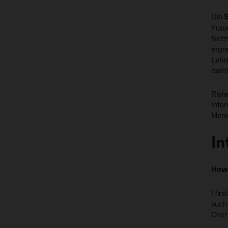
Die
Frau
Netz
ergre
Lehr
damit
Rishe
Inter
Mens
In
How 
I fir
such 
Over 