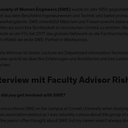
wurde im Jahr 1950 gegründet. 
Society of Women Engineers (SWE)
en aus dem Berufsfeld Ingenieurwesen und Technik und bietet profes
werkangebote. SWE unterstützt Mädchen und Frauen sowohl dabei ei
ifen als auch ihre Sichtbarkeit im technischen Umfeld zu erhöhen. R
ende an der FH, hat 2017 das globale Netzwerk an die Fachhochschu
 offiziell der erste SWE-Partner in Westeuropa.
lle Wimmer ist Senior Lecturer am Department Information Technologi
view spricht sie über ihre Erfahrungen und Ambitionen und ihre Leide
chen.
terview mit Faculty Advisor Ri
did you get involved with SWE?
st encountered SWE on the campus at Cornell University when studying
an association existed so I was naturally curious about this group of
the years I often thought about SWE but my career wasn’t always dire