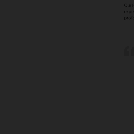
Our l
expe
profe