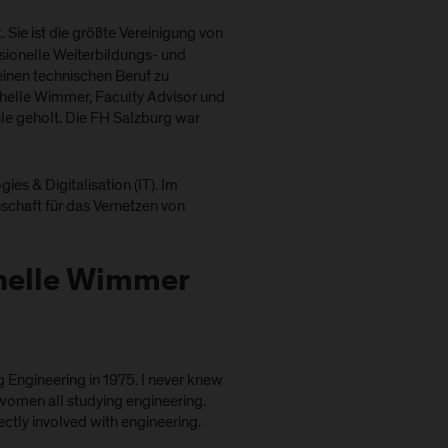
Sie ist die größte Vereinigung von
sionelle Weiterbildungs- und
nen technischen Beruf zu
ishelle Wimmer, Faculty Advisor und
le geholt. Die FH Salzburg war
es & Digitalisation (IT). Im
nschaft für das Vernetzen von
shelle Wimmer
 Engineering in 1975. I never knew
 women all studying engineering.
ctly involved with engineering.