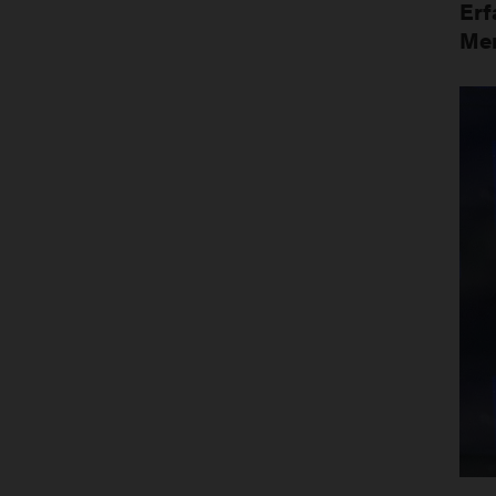
Erf
Me