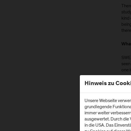
Then
stud
kind
being
there
What
SWE i
seen
one i
Hinweis zu Cook
Unsere Webseite verwend
grundlegende Funktionali
immer weiter verbesser
ausgewertet. Durch die
in die USA. Das Einvers