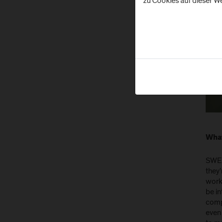
zu Cookies auf dieser We
What
SWE 
they’
worki
be in
compa
even 