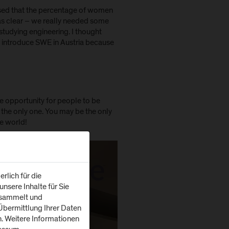
lised that the percentage of women
was clear – we really needed some
tudying engineering. I thought
to introduce SWE in Austria because
he opportunity for people to be
 the only one. You may be the only
he world!
rlich für die
nsere Inhalte für Sie
esammelt und
bermittlung Ihrer Daten
tivierung
n. Weitere Informationen
os finden