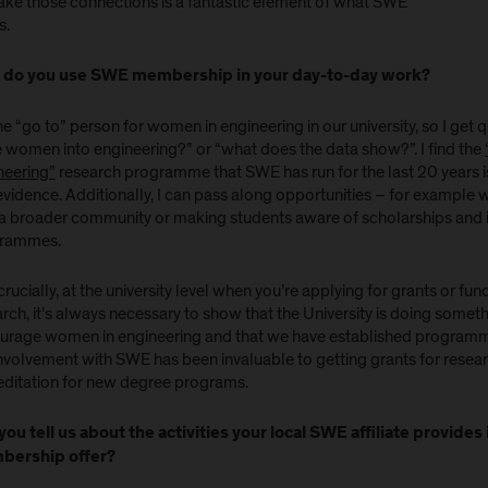
ake those connections is a fantastic element of what SWE
s.
do you use SWE membership in your day-to-day work?
he “go to” person for women in engineering in our university, so I get
 women into engineering?” or “what does the data show?”. I find the
neering”
research programme that SWE has run for the last 20 years is
evidence. Additionally, I can pass along opportunities – for example
 a broader community or making students aware of scholarships and i
rammes.
rucially, at the university level when you’re applying for grants or fund
rch, it’s always necessary to show that the University is doing somet
urage women in engineering and that we have established programme
nvolvement with SWE has been invaluable to getting grants for researc
editation for new degree programs.
you tell us about the activities your local SWE affiliate provides 
ership offer?