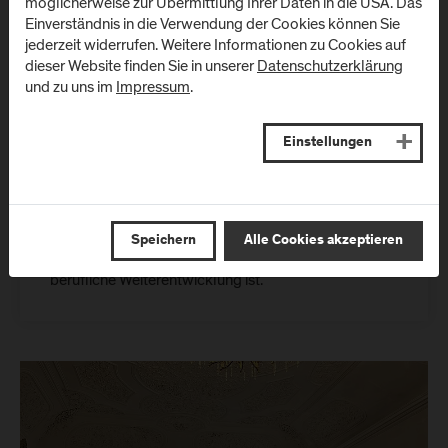
möglicherweise zur Übermittlung Ihrer Daten in die USA. Das
Einverständnis in die Verwendung der Cookies können Sie
Gemeinsamer Nenner: Praxisnähe,
jederzeit widerrufen. Weitere Informationen zu Cookies auf
dieser Website finden Sie in unserer
Datenschutzerklärung
Tie
und zu uns im
Impressum
.
Beide Abschlussveranstaltungen zeigten
eindrucksvoll, wofür die Masterstudiengänge am
Einstellungen
Department IT der FH Salzburg stehen:
technische
Tiefe, Praxisnähe, interdisziplinäres Denken und
. Die
der Mut, reale Probleme anzugehen
präsentierten Projekte machten deutlich, dass Lehre
hier nicht am Semesterende endet – sondern der
Speichern
Alle Cookies akzeptieren
Ausgangspunkt für Innovation, Forschung und
berufliche Weiterentwicklung ist.