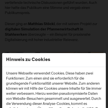
vertiefende technische Diskussionen geführt wurden. Auch
hier hatte das Publikum eine Stimme und vergab einen
Publikumspreis.
Dieser ging an
, der mit seinem Projekt zur
Matthias Stöckl
digitalen Simulation der Pfannenwirtschaft in
überzeugte – ein Beispiel für praxisnahe
Stahlwerken
Digitalisierung mit hoher industrieller Relevanz.
Hinweis zu Cookies
Unsere Webseite verwendet Cookies. Diese haben zwei
Funktionen: Zum einen sind sie erforderlich für die
grundlegende Funktionalität unserer Website. Zum anderen
können wir mit Hilfe der Cookies unsere Inhalte für Sie immer
weiter verbessern. Hierzu werden pseudonymisierte Daten
von Website-Besuchern gesammelt und ausgewertet. Durch
die Verwendung dieser Analyse-Cookies, kommt es