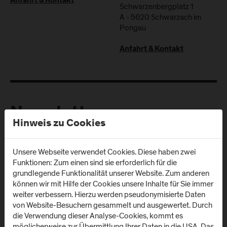
Anfahrt & Kontakt
Schwarzenbergplatz 1
A
-
5620
Schwarzach im
Pongau
Anfahrt & Kontakt
Newsletter
Hinweis zu Cookies
Melden Sie sich zum Newsletter an und erhalten Sie aktuelle
Unsere Webseite verwendet Cookies. Diese haben zwei
Infos aus der FH Salzburg und zu Veranstaltungen!
Funktionen: Zum einen sind sie erforderlich für die
grundlegende Funktionalität unserer Website. Zum anderen
E-Mail Adresse:
können wir mit Hilfe der Cookies unsere Inhalte für Sie immer
weiter verbessern. Hierzu werden pseudonymisierte Daten
von Website-Besuchern gesammelt und ausgewertet. Durch
die Verwendung dieser Analyse-Cookies, kommt es
möglicherweise zur Übermittlung Ihrer Daten in die USA. Das