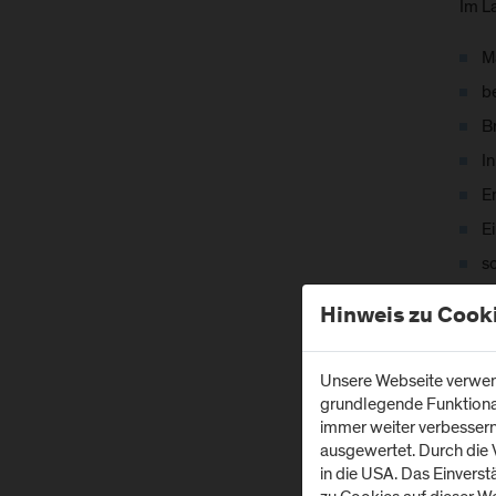
Im L
M
be
B
I
E
E
s
F
Hinweis zu Cook
Unsere Webseite verwend
grundlegende Funktionali
immer weiter verbesser
ausgewertet. Durch die
in die USA. Das Einvers