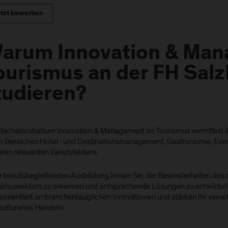
etzt bewerben
arum Innovation & Man
ourismus an der FH Sal
tudieren?
Bachelorstudium Innovation & Management im Tourismus vermittelt
en Bereichen Hotel- und Destinationsmanagement, Gastronomie, E
eren relevanten Berufsfeldern.
er berufsbegleitenden Ausbildung lernen Sie, die Besonderheiten de
ismussektors zu erkennen und entsprechende Lösungen zu entwickeln
isorientiert an branchentauglichen Innovationen und stärken Ihr vern
kulturelles Handeln.