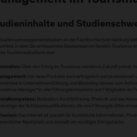
anagement im Tourism
udieninhalte und Studienschw
Tourismusmanagementstudium an der Fachhochschule Salzburg bietet
umfeld, in dem Sie umfassendes Basiswissen im Bereich Tourismus er
res Tourismusstudiums sind:
Über den Erfolg im Tourismus werden in Zukunft primär I
nnovation:
Um neue Produkte auch erfolgreich und professionell 
anagement:
enntnisse in Unternehmensführung und Marketing ebenso zum Anford
ourismus-Manager*in, wie Führungskompetenz und Fähigkeiten im 
Motivation, Konfliktlösung, Rhetorik und das Ken
ozialkompetenz:
ind einige der Schlüsselqualifikationen, die von Führungskräften erwa
Das Internet ist speziell für touristische Informationen, Pro
Tourism:
esentlicher Marktplatz und deshalb ein wichtiger Erfolgsfaktor.