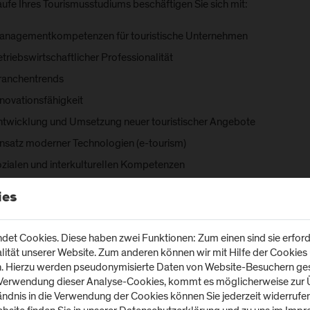
aufe Ihres Tourismusstudiums beschäftigen Sie sich mit:
anagementkompetenzen für touristische Unternehmen
triebswirtschaftlicher Professionalität
ranchentrends
nnovationsfähigkeit
ntwicklung und Umsetzung neuer touristischer Angebote
insatz moderner Technologien (e-tourism)
ozialen und interkulturellen Kompetenzen
remdsprachen
ies
et Cookies. Diese haben zwei Funktionen: Zum einen sind sie erforde
tät unserer Website. Zum anderen können wir mit Hilfe der Cookies u
n. Hierzu werden pseudonymisierte Daten von Website-Besuchern g
 Verwendung dieser Analyse-Cookies, kommt es möglicherweise zur Ü
tändnis in die Verwendung der Cookies können Sie jederzeit widerrufe
Über den Erfolg im Tourismus