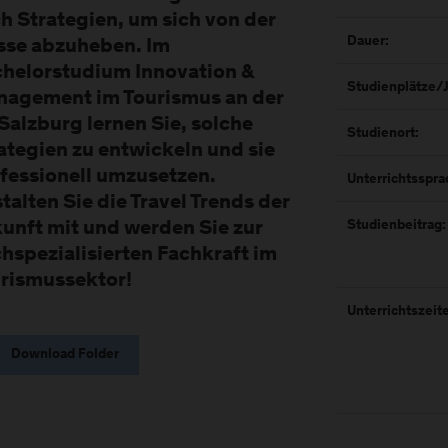
h Strategien, um sich von der
Dauer:
se abzuheben. Im
helorstudium Innovation &
Studienplätze/J
agement im Tourismus an der
Salzburg lernen Sie, solche
Studienort:
ategien zu entwickeln und sie
fessionell umzusetzen.
Unterrichtsspra
talten Sie die Travel Trends der
unft mit und werden Sie zur
Studienbeitrag:
hspezialisierten Fachkraft im
rismussektor!
Unterrichtszeit
Download Folder