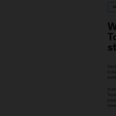
J
W
T
s
Das 
in d
weit
In d
Tour
prax
inter