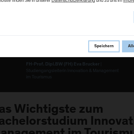
bsite finden Sie in unserer
Datenschutzerklärung
und zu uns im
Impr
entscheiden in Zukunft primär
Innovationen. Wir lehren Sie,
sich im enger werdenden
Wettbewerbsumfeld durch die
Entwicklung neuer Angebote zu
positionieren.
Speichern
All
|
FH-Prof. Dipl.BW (FH) Eva Brucker
Studiengangsleiterin Innovation & Management
im Tourismus
as Wichtigste zum
achelorstudium Innovat