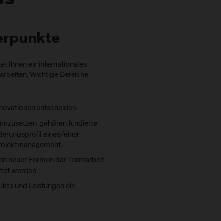
us
erpunkte
 Ihnen ein internationales
arbeiten. Wichtige Bereiche
nnovationen entscheiden.
umzusetzen, gehören fundierte
erungsprofil eines/einer
Projektmanagement.
nen neuer Formen der Teamarbeit
rtet werden.
dukte und Leistungen ein