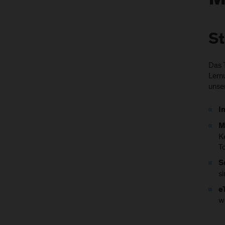
M
St
Das 
Lern
unse
I
M
K
T
S
s
e
w