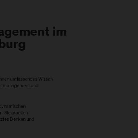
agement im
zburg
 Ihnen umfassendes Wissen
ventmanagement und
s dynamischen
. Sie arbeiten
etztes Denken und