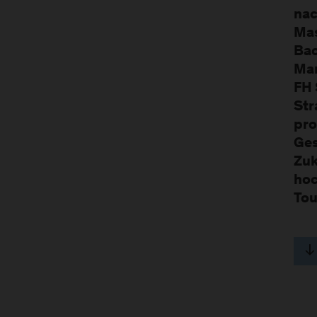
nac
Mas
Bac
Man
FH 
Str
pro
Ges
Zuk
hoc
Tou