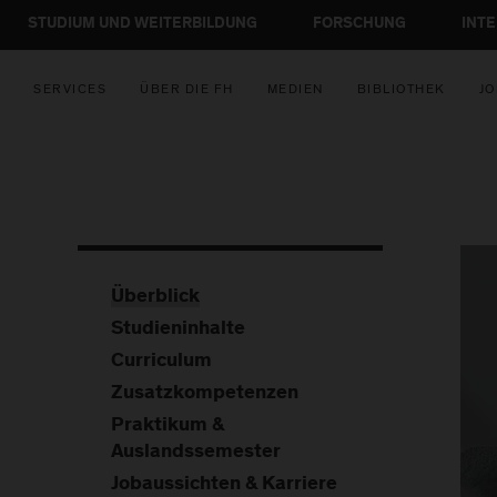
STUDIUM UND WEITERBILDUNG
FORSCHUNG
INT
SERVICES
ÜBER DIE FH
MEDIEN
BIBLIOTHEK
JO
Überblick
Studieninhalte
Curriculum
Zusatzkompetenzen
Praktikum &
Auslandssemester
Jobaussichten & Karriere