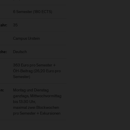
6 Semester (180 ECTS)
35
ahr:
Campus Urstein
Deutsch
che:
363 Euro pro Semester +
ÖH-Beitrag (26,20 Euro pro
Semester)
Montag und Dienstag
en:
ganztags, Mittwochvormittag
bis 13:30 Uhr,
maximal zwei Blockwochen
pro Semester + Exkursionen