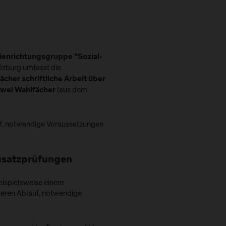
ienrichtungsgruppe "Sozial-
lzburg umfasst die
fächer schriftliche Arbeit über
(aus dem
zwei Wahlfächer
uf, notwendige Voraussetzungen
Zusatzprüfungen
eispielsweise einem
deren Ablauf, notwendige