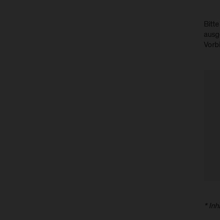
Bitt
ausg
Vorb
* In