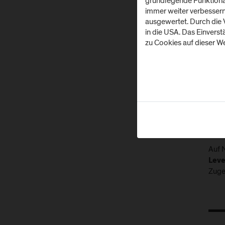
grundlegende Funktionali
In di
immer weiter verbesser
ausgewertet. Durch die
in die USA. Das Einvers
zu Cookies auf dieser We
Sp
Bewe
Euro
Auf 
Leve
Zuge