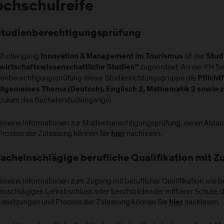
chschulreife
Studienberechtigungsprüfung
Studiengang
ist der
Innovation & Management im Tourismus
Stud
zugeordnet. An der FH Sa
wirtschaftswissenschaftliche Studien"
ienberechtigungsprüfung dieser Studienrichtungsgruppe die
Pflicht
allgemeines Thema (Deutsch), Englisch 2, Mathematik 2 sowie 
iculum des Bachelorstudiengangs).
emeine Informationen zur Studienberechtigungsprüfung, deren Abla
Prozess der Zulassung können Sie
nachlesen.
hier
Facheinschlägige berufliche Qualifikation mit 
emeine Informationen zum Zugang mit beruflicher Qualifikation wie b
einschlägigen Lehrabschluss oder berufsbildender mittlerer Schule, 
ussetzungen und Prozess der Zulassung können Sie
nachlesen.
hier