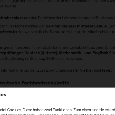
einschlägige berufliche Qualifikation für den Bachelor Innovation &
pielsweise
aus den Bereichen der Lehrberufsgruppen Tourismus,
ehrabschluss
bschluss facheinschlägiger
(BMS
berufsbildender mittlerer Schule
chschulen für wirtschaftliche Berufe (dreijährig), Hotelfachschulen (d
n genannten beruflichen Qualifikationen (Lehrabschluss, berufsbilden
z
tzprüfungen Deutsch (Aufsatz), Mathematik 1 und Englisch 2
bis Studienbeginn (Stichtag 30.10.) nachzuweisen.
 Informationen zu den Zusatzprüfungen können Sie
nachlesen.
hier
Deutsche Fachhochschulreife
Zugangsvoraussetzung für den Bachelor Innovation & Management im
ies
im Bereich
und
hochschulreife
„Wirtschaft“
„Wirtschaft & Verwa
chlägige berufliche Qualifikation erworben wurde.
et Cookies. Diese haben zwei Funktionen: Zum einen sind sie erforde