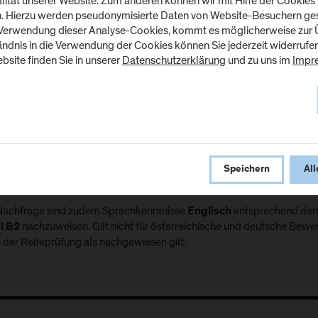
tät unserer Website. Zum anderen können wir mit Hilfe der Cookies u
esem Fall sind
zu absolvieren.
keine Zusatzprüfungen
n. Hierzu werden pseudonymisierte Daten von Website-Besuchern g
 Verwendung dieser Analyse-Cookies, kommt es möglicherweise zur Ü
tändnis in die Verwendung der Cookies können Sie jederzeit widerrufe
bsite finden Sie in unserer
Datenschutzerklärung
und zu uns im
Impr
rachkenntnisse
rber*innen, deren Muttersprache nicht
ist, müssen Sprach
Deutsch
Speichern
All
päischen Referenzrahmen
nachweisen
Level B2
Nachfrage sind zudem Sprachkenntnisse
entsprechend dem
Englisch
nachzuweisen. Gilt nicht für österreichische und deutsche Bewer
l B2
 der Reifeprüfung als nachgewiesen gilt.