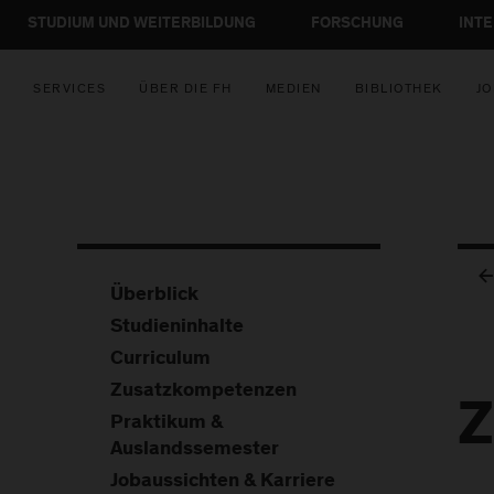
STUDIUM UND WEITERBILDUNG
FORSCHUNG
INT
SERVICES
ÜBER DIE FH
MEDIEN
BIBLIOTHEK
JO
Überblick
Studieninhalte
Curriculum
Zusatzkompetenzen
Z
Praktikum &
Auslandssemester
Jobaussichten & Karriere