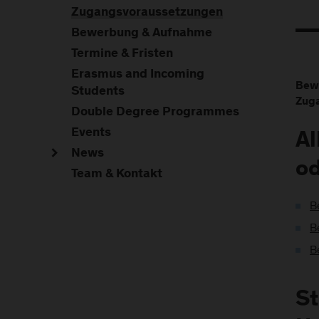
Zugangsvoraussetzungen
Bewerbung & Aufnahme
Termine & Fristen
Erasmus and Incoming
Bewe
Students
Zuga
Double Degree Programmes
Events
Al
News
od
Team & Kontakt
B
B
B
St