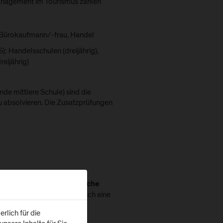
 Management im Tourismus zählen
 Bürokaufmann/-frau, Handel
): Handelsschulen (dreijährig),
reijährig)
de mittlere Schule) sind die
u absolvieren. Die Zusatzprüfungen
 Tourismus wird die
Deutsche
anerkannt, wenn auch eine
ltung“
rlich für die