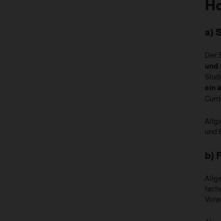
Ho
a) 
Der 
und 
Stud
ein 
Curr
Allg
und 
b) 
Allg
fach
Vora