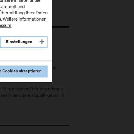
nsere Inhalte für Sie
esammelt und
bermittlung Ihrer Daten
n. Weitere Informationen
essum
.
Einstellungen
kenntnisse entsprechend dem
e Cookies akzeptieren
 Europäischen Referenzrahmen
ber*innen, deren Qualifikation im