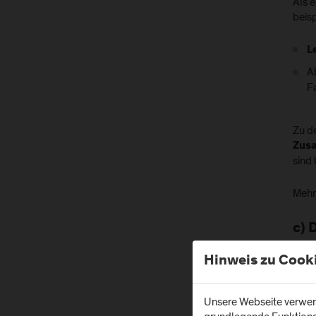
Als 
beis
L
A
Fa
Zu de
Zusa
sind 
Mehr
c) 
Als 
Hinweis zu Cook
Fach
eins
Unsere Webseite verwend