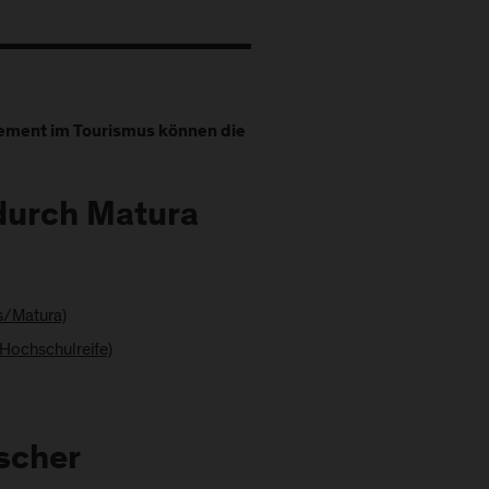
ement im Tourismus können die
 durch Matura
s/Matura)
Hochschulreife)
scher