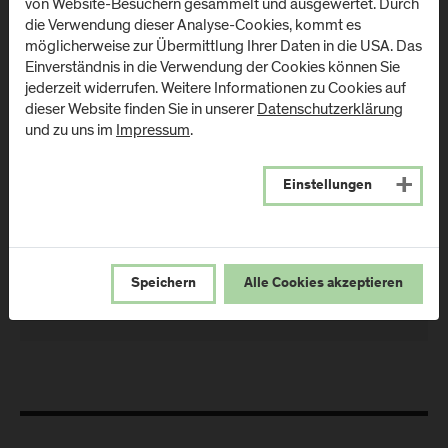
von Website-Besuchern gesammelt und ausgewertet. Durch
die Verwendung dieser Analyse-Cookies, kommt es
FH-Prof. Mag.
möglicherweise zur Übermittlung Ihrer Daten in die USA. Das
Günter Berger
Einverständnis in die Verwendung der Cookies können Sie
jederzeit widerrufen. Weitere Informationen zu Cookies auf
Senior Lecturer
dieser Website finden Sie in unserer
Datenschutzerklärung
International Academic Advisor
und zu uns im
Impressum
.
Department Design and Green Engineering
Einstellungen
Campus Kuchl
Standort:
Kuchl - 1.03
Raum:
+43-50-2211-2018
T:
Speichern
Alle Cookies akzeptieren
guenter.berger@fh-salzburg.ac.at
E: