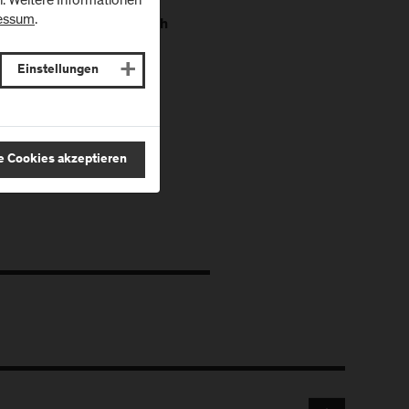
zburg
essum
.
ne Anmeldung erforderlich
 uns auf Sie!
Einstellungen
 Master-Night geben oder
chen Online-
tte einfach melden
.
e Cookies akzeptieren