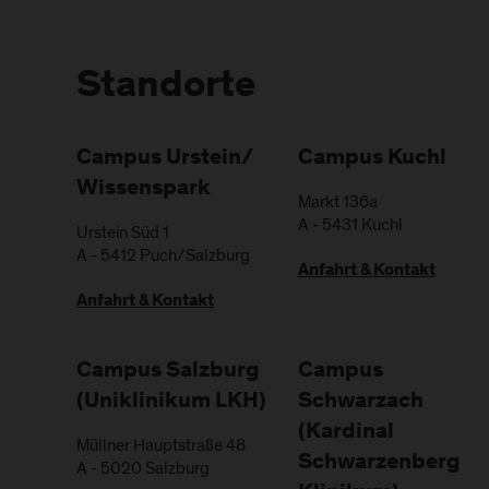
Standorte
Campus Urstein/
Campus Kuchl
Wissenspark
Markt 136a
A
-
5431
Kuchl
Urstein Süd 1
A
-
5412
Puch/Salzburg
Anfahrt & Kontakt
Anfahrt & Kontakt
Campus Salzburg
Campus
(Uniklinikum LKH)
Schwarzach
(Kardinal
Müllner Hauptstraße 48
Schwarzenberg
A
-
5020
Salzburg