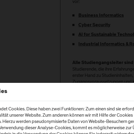
vor:
Business Informatics
Cyber Security
AI for Sustainable Techno
Industrial Informatics & R
Alle Studiengangsleiter sind
Studierende, die ihre Erfahrunge
erster Hand zu Studieninhalten, 
Zugangsvoraussetzungen und K
Und wenn du willst, kannst du
ies
unverbindliches Bewerbung
Ab ca.
erwartet Sie 
et Cookies. Diese haben zwei Funktionen: Zum einen sind sie erforde
19:30 Uhr
tät unserer Website. Zum anderen können wir mit Hilfe der Cookies u
spielerisch, unterhaltsam und m
n. Hierzu werden pseudonymisierte Daten von Website-Besuchern g
unserer Masterprogramme!
 Verwendung dieser Analyse-Cookies, kommt es möglicherweise zur Ü
tändnis in die Verwendung der Cookies können Sie jederzeit widerrufe