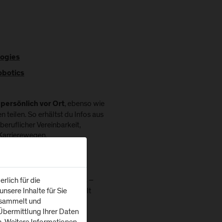
logies
obotics
, ebenso wie
 persönlich vor Ort
n teilen. So erhältst du Infos aus
beruflicher Vereinbarkeit,
arrierewegen.
 gleich vor Ort ein
sgespräch führen.
außerdem unser
–
rlich für die
IT Pubquiz
nsere Inhalte für Sie
it Fragen direkt aus der Welt
esammelt und
bermittlung Ihrer Daten
n. Weitere Informationen