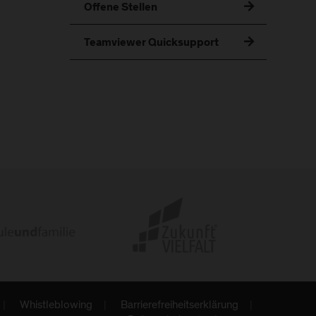
Offene Stellen
Teamviewer Quicksupport
Whistleblowing
Barrierefreiheitserklärung