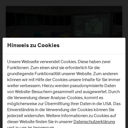
Hinweis zu Cookies
Unsere Webseite verwendet Cookies. Diese haben zwei
Funktionen: Zum einen sind sie erforderlich für die
grundlegende Funktionalität unserer Website. Zum anderen
können wir mit Hilfe der Cookies unsere Inhalte für Sie immer
18. März 2025
weiter verbessern. Hierzu werden pseudonymisierte Daten
Künstliche Intelligenz erleben:
von Website-Besuchern gesammelt und ausgewertet. Durch
die Verwendung dieser Analyse-Cookies, kommt es
Schüler*innen tauchen in die Welt der
möglicherweise zur Übermittlung Ihrer Daten in die USA. Das
Objekterkennung & neuronalen Netze ein
Einverständnis in die Verwendung der Cookies können Sie
Anfang März fand am Schülerforschungszentrum
jederzeit widerrufen. Weitere Informationen zu Cookies auf
Berchtesgaden (SFZ) an drei Nachmittagen ein spannender
dieser Website finden Sie in unserer
Datenschutzerklärung
Workshop zum Thema Künstliche Intelligenz und
und zu uns im
Impressum
.