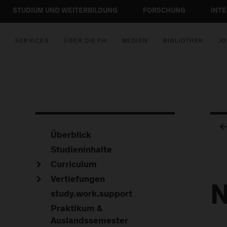
STUDIUM UND WEITERBILDUNG
FORSCHUNG
INT
SERVICES
ÜBER DIE FH
MEDIEN
BIBLIOTHEK
JO
Überblick
Studieninhalte
Curriculum
Vertiefungen
N
study.work.support
Praktikum &
Auslandssemester