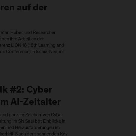
ren auf der
tefan Huber, und Researcher
en ihre Arbeit an der
erenz LION 18 (18th Learning and
ion Conference) in Ischia, Neapel
alk #2: Cyber
im AI-Zeitalter
stand ganz im Zeichen von Cyber
altung im SN Saal bot Einblicke in
gen und Herausforderungen im
cherheit. Nach der spannenden Key