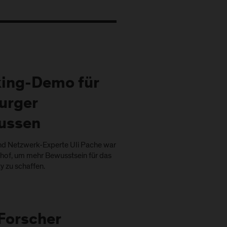
king-Demo für
urger
ussen
nd Netzwerk-Experte Uli Pache war
hof, um mehr Bewusstsein für das
y zu schaffen.
-Forscher