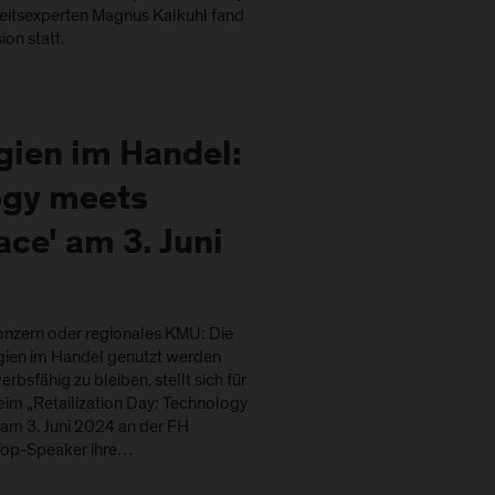
eitsexperten Magnus Kalkuhl fand
on statt.
gien im Handel:
ogy meets
ce' am 3. Juni
Konzern oder regionales KMU: Die
gien im Handel genutzt werden
bsfähig zu bleiben, stellt sich für
im „Retailization Day: Technology
am 3. Juni 2024 an der FH
 Top-Speaker ihre…