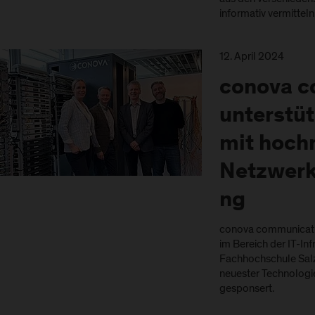
informativ vermittel
12. April 2024
conova c
unterstüt
mit hoch
Netzwerk
ng
conova communicati
im Bereich der IT-Inf
Fachhochschule Salz
neuester Technologi
gesponsert.