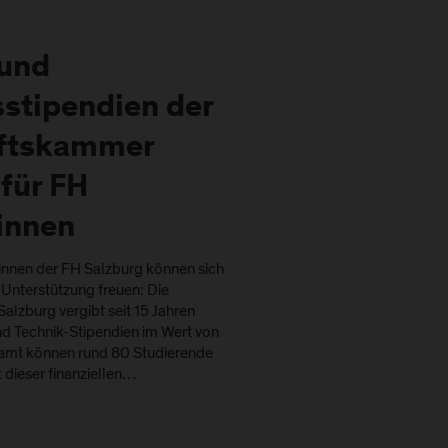
 und
sstipendien der
aftskammer
für FH
innen
innen der FH Salzburg können sich
Unterstützung freuen: Die
lzburg vergibt seit 15 Jahren
und Technik-Stipendien im Wert von
amt können rund 80 Studierende
t dieser finanziellen…