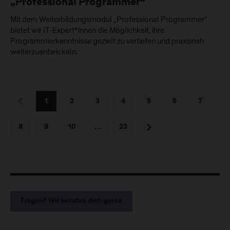
„Professional Programmer“
Mit dem Weiterbildungsmodul „Professional Programmer“
bietet wir IT-Expert*innen die Möglichkeit, ihre
Programmierkenntnisse gezielt zu vertiefen und praxisnah
weiterzuentwickeln.
vorherige
1
2
3
4
5
6
7
nächste
8
9
10
…
23
Fragen? Wir beraten dich gerne