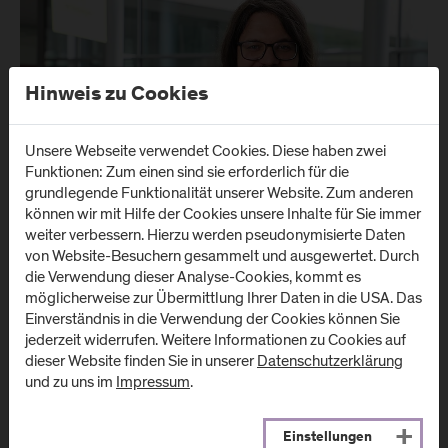
Hinweis zu Cookies
Unsere Webseite verwendet Cookies. Diese haben zwei
Funktionen: Zum einen sind sie erforderlich für die
grundlegende Funktionalität unserer Website. Zum anderen
können wir mit Hilfe der Cookies unsere Inhalte für Sie immer
weiter verbessern. Hierzu werden pseudonymisierte Daten
03. November 2025
von Website-Besuchern gesammelt und ausgewertet. Durch
die Verwendung dieser Analyse-Cookies, kommt es
#facesoftechaching: Thomas 'Harry'
möglicherweise zur Übermittlung Ihrer Daten in die USA. Das
Schmuck
Einverständnis in die Verwendung der Cookies können Sie
Einer der wohl schillerndsten Köpfe in unserem Team: Thomas
jederzeit widerrufen. Weitere Informationen zu Cookies auf
Schmuck, von allen nur „Harry“ genannt. Mit langen Haaren,
dieser Website finden Sie in unserer
Datenschutzerklärung
Bart, freundlichem Gesicht und stets gut gelaunt – untypisch in
und zu uns im
Impressum
.
der Erscheinung, aber umso beliebter bei Studierenden und
Kolleg*innen.
Einstellungen